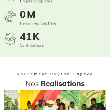
Projets completés
1
M
Personnes touchées
60
K
Contributeurs
Mouvement Paysan Papaye
Nos
Realisations