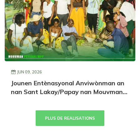
JUN 09, 2026
Jounen Entènasyonal Anviwònman an
nan Sant Lakay/Papay nan Mouvman
Peyizan Papay (MPP): yon apèl pou
aksyon pratik kont kriz anviwònman an
PLUS DE REALISATIONS