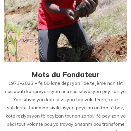
Mots du Fondateur
1973-2023 – fè 50 lane depi yon lide te jème nan tèt
nou apati konpreyansyon nou sou sitiyasyon peyizan yo.
Yon sitiyasyon kote divizyon tap vale tèren, kote
solidarite, fondman sivilizasyon peyizan an tap fè bak,
kote reziyasyon fè peyizan tounen zonbi, fè peyizan yo
pèdi tout volonte pou yo travay ansanm pou transfòme