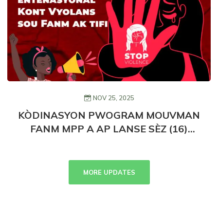
NOV 25, 2025
KÒDINASYON PWOGRAM MOUVMAN
FANM MPP A AP LANSE SÈZ (16)
JOUNEN AKTIVIS NAN KAD VYOLANS
K AP FÈT SOU FANM AK TIFI NAN
SANT LAKAY.
MORE UPDATES