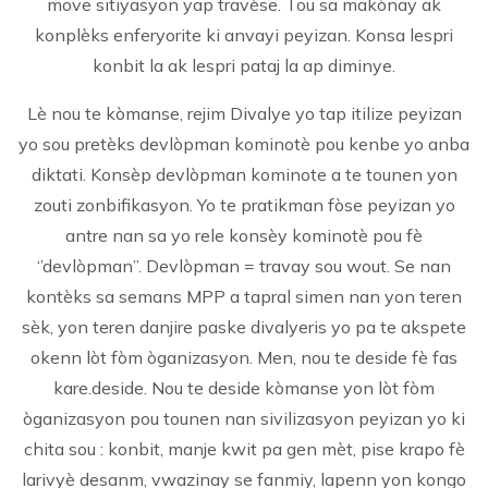
move sitiyasyon yap travèse. Tou sa makònay ak
konplèks enferyorite ki anvayi peyizan. Konsa lespri
konbit la ak lespri pataj la ap diminye.
Lè nou te kòmanse, rejim Divalye yo tap itilize peyizan
yo sou pretèks devlòpman kominotè pou kenbe yo anba
diktati. Konsèp devlòpman kominote a te tounen yon
zouti zonbifikasyon. Yo te pratikman fòse peyizan yo
antre nan sa yo rele konsèy kominotè pou fè
‘’devlòpman’’. Devlòpman = travay sou wout. Se nan
kontèks sa semans MPP a tapral simen nan yon teren
sèk, yon teren danjire paske divalyeris yo pa te akspete
okenn lòt fòm òganizasyon. Men, nou te deside fè fas
kare.deside. Nou te deside kòmanse yon lòt fòm
òganizasyon pou tounen nan sivilizasyon peyizan yo ki
chita sou : konbit, manje kwit pa gen mèt, pise krapo fè
larivyè desanm, vwazinay se fanmiy, lapenn yon kongo