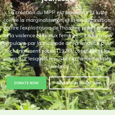
La création du MPP est basée sur la lutte
contre la marginalisation et la discrimination,
contre l’exploitation de l’homme par l’homme
et la violence faite aux femmes…. L’éducation
populaire par la méthode de l’animation pour
le changement social (1976), constituent les
piliers sur lesquels reposent la formation des
membres.
DONATE NOW
DEVENIR UN VOLONTAIRE