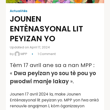
Actualités
JOUNEN
ENTÈNASYONAL LIT
PEYIZAN YO
Updated on April 17, 2024
by
MPP
1 Comment
Tèm 17 avril ane sa a nan MPP :
«
Dwa peyizan yo sou tè pou yo
pwodwi manje lakay
».
Jounen 17 avril 2024 la, make Jounen
Entènasyonal lit peyizan yo. MPP yon fwa ankò
renouvle angajman l, kòm òganizasyon