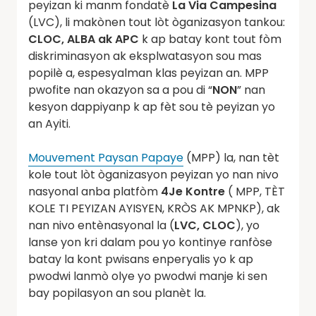
peyizan ki manm fondatè
La Via Campesina
(LVC), li makònen tout lòt òganizasyon tankou:
CLOC, ALBA ak APC
k ap batay kont tout fòm
diskriminasyon ak eksplwatasyon sou mas
popilè a, espesyalman klas peyizan an. MPP
pwofite nan okazyon sa a pou di “
NON
” nan
kesyon dappiyanp k ap fèt sou tè peyizan yo
an Ayiti.
Mouvement Paysan Papaye
(MPP) la, nan tèt
kole tout lòt òganizasyon peyizan yo nan nivo
nasyonal anba platfòm
4Je Kontre
( MPP, TÈT
KOLE TI PEYIZAN AYISYEN, KRÒS AK MPNKP), ak
nan nivo entènasyonal la (
LVC, CLOC
), yo
lanse yon kri dalam pou yo kontinye ranfòse
batay la kont pwisans enperyalis yo k ap
pwodwi lanmò olye yo pwodwi manje ki sen
bay popilasyon an sou planèt la.