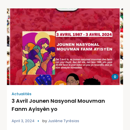
0
Actualités
3 Avril Jounen Nasyonal Mouvman
Fanm Ayisyèn yo
April 3, 2024
by
Juslène Tyrésias