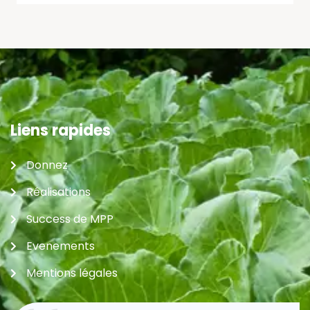
Liens rapides
Donnez
Réalisations
Success de MPP
Evenements
Mentions légales