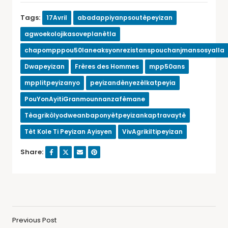
Tags:
17Avril
abadappiyanpsoutèpeyizan
agwoekolojikasoveplanètla
chapompppou50laneaksyonrezistanspouchanjmansosyalla
Dwapeyizan
Frères des Hommes
mpp50ans
mpplitpeyizanyo
peyizandènyezèlkatpeyia
PouYonAyitiGranmounnanzafèmane
Tèagrikòlyodweanbaponyètpeyizankaptravaytè
Tèt Kole Ti Peyizan Ayisyen
VivAgrikiltipeyizan
Share:
Previous Post