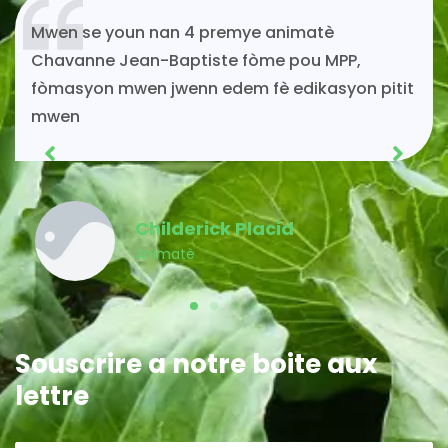
Si mwen kontinye ap viv toujou gras ak
solidarite MPP.
Acénès Jeune
Membre MPP
Souscrire a notre boite aux
lettre