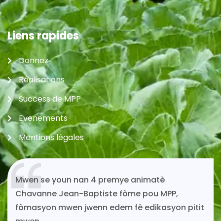
Liens rapides
Donnez
Réalisations
Success de MPP
Evenements
Mentions légales
 se youn nan 4 premye animatè
Si m
anne Jean-Baptiste fòme pou MPP,
soli
syon mwen jwenn edem fè edikasyon pitit