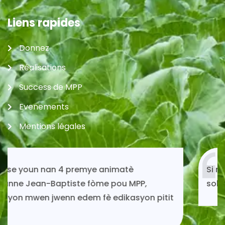
Liens rapides
Donnez
Réalisations
Success de MPP
Evenements
Mentions légales
Si mwen kontinye ap viv toujou gras ak
solidarite MPP.