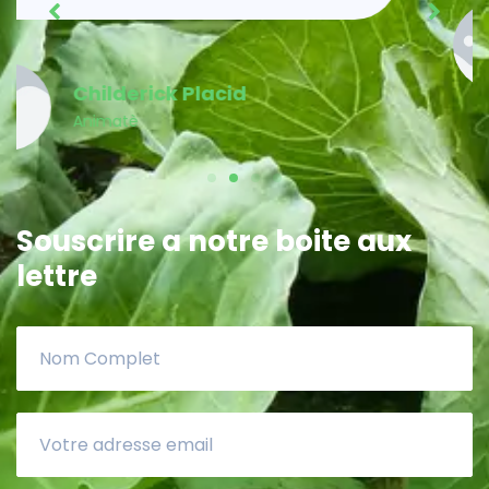
Acénès Jeune
Membre MPP
Souscrire a notre boite aux
lettre