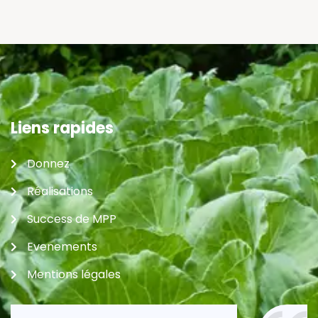
Liens rapides
Donnez
Réalisations
Success de MPP
Evenements
Mentions légales