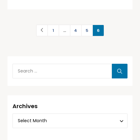
1
…
4
5
6
Archives