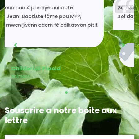
Si mwen kontinye ap viv toujou gras ak
solidarite MPP.
Acénès Jeune
Membre MPP
Souscrire a notre boite aux
lettre