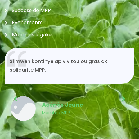
Success de MPP
Evenements
Mentions légales
Si mwen kontinye ap viv toujou gras ak
solidarite MPP.
Acénès Jeune
Membre MPP