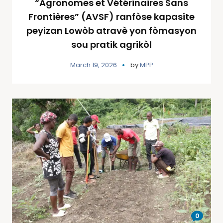
“Agronomes et Vétérinaires Sans
Frontières” (AVSF) ranfòse kapasite
peyizan Lowòb atravè yon fòmasyon
sou pratik agrikòl
March 19, 2026
by
MPP
0