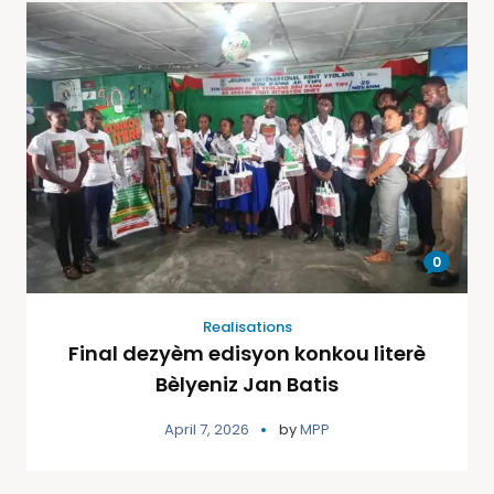
0
Realisations
Final dezyèm edisyon konkou literè
Bèlyeniz Jan Batis
April 7, 2026
by
MPP