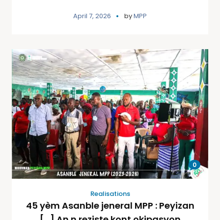
April 7, 2026
by
MPP
0
Realisations
45 yèm Asanble jeneral MPP : Peyizan
[…] An n reziste kont okipasyon