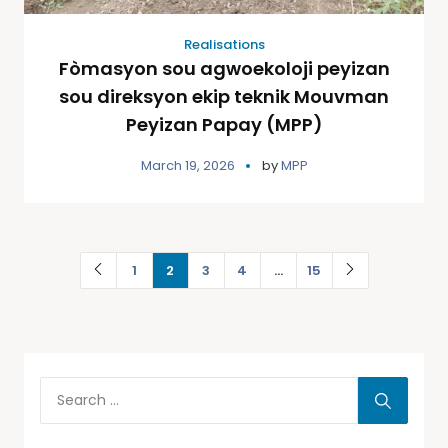
Realisations
Fòmasyon sou agwoekoloji peyizan
sou direksyon ekip teknik Mouvman
Peyizan Papay (MPP)
March 19, 2026
by
MPP
1
2
3
4
…
15