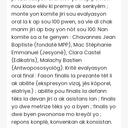
nou klase elèv ki premye ak senkyèm ;
monte yon komite jiri sou evalyasyon
oral la k ap sou 100 pwen, sa vle di chak
manm jiri ap bay yon nòt sou 100. Nan
komite sa a te genyen : Chavannes Jean
Baptiste (fondatè MPP), Mac Stéphanie
Emmanuel (Jesyonè), Clara Castel
(Edikatris), Malachy Bastien
(Antwopososyològ). Kritè evalyasyon
oral final : Fason finalis la prezante tèt li
ak abilite (ekspresyon vizaj, jès kòporel,
elatriye.) ; abilite pou finalis la defann
tèks la devan jiri a ak asistans lan ; finalis
yo dwe metrize tèks yo a byen ; finalis yo
dwe byen pwononse mo kreyòl yo ;
repons konplè, konvenkan ak konsistan.