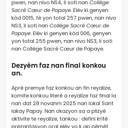
pwen, nan nivo NS4, li soti nan
Collège
Sacré Cœur de Papaye
. Elèv ki genyen
kòd 0015, fè yon total 257 pwen, nan nivo
NS3, li soti nan
Collège Sacré Cœur de
Papaye
. Elèv ki genyen kòd 006, genyen
yon total 255 pwen, nan nivo NS3, li soti
nan Collège Sacré Cœur de Papaye.
Dezyèm faz nan final konkou
an.
Aprè premye faz konkou an fin reyalize,
komite konkou literè a reyalize faz final la
nan dat 28 novanm 2025 nan lokal Sant
lakay Papay. Nan okazyon sa a plizyè
aktivite te reyalize, tankou : defini kritè
prezantasyon oral elèv yo k ap pèmèt