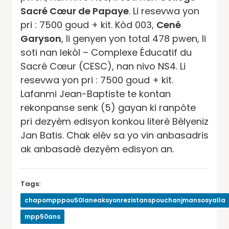
Sacré Cœur de Papaye
. Li resevwa yon
pri : 7500 goud + kit. Kòd 003,
Cené
Garyson
, li genyen yon total 478 pwen, li
soti nan lekòl – Complexe Éducatif du
Sacré Cœur (CESC), nan nivo NS4. Li
resevwa yon pri : 7500 goud + kit.
Lafanmi Jean-Baptiste te kontan
rekonpanse senk (5) gayan ki ranpòte
pri dezyèm edisyon konkou literè Bèlyeniz
Jan Batis. Chak elèv sa yo vin anbasadris
ak anbasadè dezyèm edisyon an.
Tags:
chapompppou50laneaksyonrezistanspouchanjmansosyalla
mpp50ans