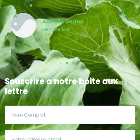
Acénès Jeune
Membre MPP
Souscrire a notre boite aux
lettre