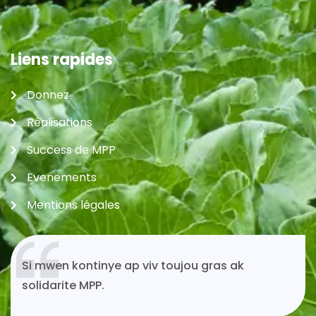
Liens rapides
Donnez
Réalisations
Success de MPP
Evenements
Mentions légales
Si mwen kontinye ap viv toujou gras ak
solidarite MPP.