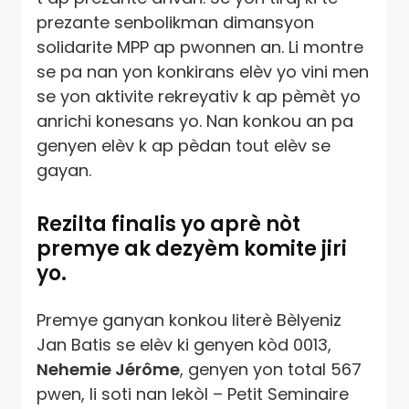
prezante senbolikman dimansyon
solidarite MPP ap pwonnen an. Li montre
se pa nan yon konkirans elèv yo vini men
se yon aktivite rekreyativ k ap pèmèt yo
anrichi konesans yo. Nan konkou an pa
genyen elèv k ap pèdan tout elèv se
gayan.
Rezilta finalis yo aprè nòt
premye ak dezyèm komite jiri
yo.
Premye ganyan konkou literè Bèlyeniz
Jan Batis se elèv ki genyen kòd 0013,
Nehemie Jérôme
, genyen yon total 567
pwen, li soti nan lekòl – Petit Seminaire