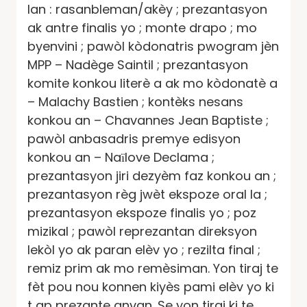
lan : rasanbleman/akèy ; prezantasyon
ak antre finalis yo ; monte drapo ; mo
byenvini ; pawòl kòdonatris pwogram jèn
MPP – Nadège Saintil ; prezantasyon
komite konkou literè a ak mo kòdonatè a
– Malachy Bastien ; kontèks nesans
konkou an – Chavannes Jean Baptiste ;
pawòl anbasadris premye edisyon
konkou an – Naїlove Declama ;
prezantasyon jiri dezyèm faz konkou an ;
prezantasyon règ jwèt ekspoze oral la ;
prezantasyon ekspoze finalis yo ; poz
mizikal ; pawòl reprezantan direksyon
lekòl yo ak paran elèv yo ; rezilta final ;
remiz prim ak mo remèsiman. Yon tiraj te
fèt pou nou konnen kiyès pami elèv yo ki
t ap prezante anvan. Se yon tiraj ki te