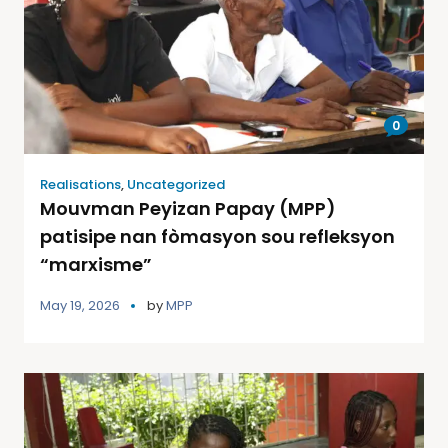
0
Realisations
,
Uncategorized
Mouvman Peyizan Papay (MPP)
patisipe nan fòmasyon sou refleksyon
“marxisme”
May 19, 2026
by
MPP