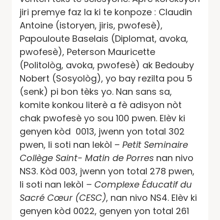
jiri premye faz la ki te konpoze : Claudin
Antoine (istoryen, jiris, pwofesè),
Papouloute Baselais (Diplomat, avoka,
pwofesè), Peterson Mauricette
(Politològ, avoka, pwofesè) ak Bedouby
Nobert (Sosyològ), yo bay rezilta pou 5
(senk) pi bon tèks yo. Nan sans sa,
komite konkou literè a fè adisyon nòt
chak pwofesè yo sou 100 pwen. Elèv ki
genyen kòd 0013, jwenn yon total 302
pwen, li soti nan lekòl –
Petit Seminaire
Collège Saint- Matin de Porres
nan nivo
NS3. Kòd 003, jwenn yon total 278 pwen,
li soti nan lekòl
– Complexe Éducatif du
Sacré Cœur (CESC)
, nan nivo NS4. Elèv ki
genyen kòd 0022, genyen yon total 261