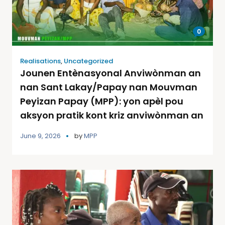
0
Realisations
,
Uncategorized
Jounen Entènasyonal Anviwònman an
nan Sant Lakay/Papay nan Mouvman
Peyizan Papay (MPP): yon apèl pou
aksyon pratik kont kriz anviwònman an
June 9, 2026
by
MPP