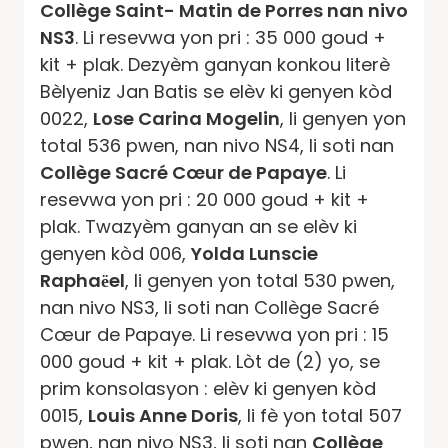
Collège Saint- Matin de Porres nan nivo
NS3
. Li resevwa yon pri : 35 000 goud +
kit + plak. Dezyèm ganyan konkou literè
Bèlyeniz Jan Batis se elèv ki genyen kòd
0022,
Lose Carina Mogelin
, li genyen yon
total 536 pwen, nan nivo NS4, li soti nan
Collège Sacré Cœur de Papaye
. Li
resevwa yon pri : 20 000 goud + kit +
plak. Twazyèm ganyan an se elèv ki
genyen kòd 006,
Yolda Lunscie
Raphaёel
, li genyen yon total 530 pwen,
nan nivo NS3, li soti nan Collège Sacré
Cœur de Papaye. Li resevwa yon pri : 15
000 goud + kit + plak. Lòt de (2) yo, se
prim konsolasyon : elèv ki genyen kòd
0015,
Louis Anne Doris
, li fè yon total 507
pwen, nan nivo NS3, li soti nan
Collège