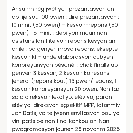
Ansanm règ jwèt yo : prezantasyon an
ap jije sou 100 pwen ; dire prezantasyon :
10 minit (50 pwen) – kesyon-repons (50
pwen) : 5 minit ; depi yon moun nan
asistans lan flite yon repons kesyon an
anile ; pa genyen moso repons, eksepte
kesyon ki mande elaborasyon oubyen
konpreyansyon pèsonèl ; chak finalis ap
genyen 3 kesyon, 2 kesyon konesans
jeneral (repons kout) 15 pwen/repons, 1
kesyon konpreyansyon 20 pwen. Nan faz
sa a direksyon lekòl yo, elèv yo, paran
elèv yo, direksyon egzekitif MPP, lafanmiy
Jan Batis, yo te jwenn envitasyon pou yo
vini patisipe nan final konkou an. Nan
pwogramasyon jounen 28 novanm 2025