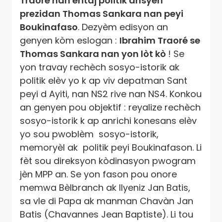
Traoré nan eritaj politik ansyen
prezidan Thomas Sankara nan peyi
Boukinafaso
. Dezyèm edisyon an
genyen kòm eslogan :
Ibrahim Traoré se
Thomas Sankara nan yon lòt kò
! Se
yon travay rechèch sosyo-istorik ak
politik elèv yo k ap viv depatman Sant
peyi d Ayiti, nan NS2 rive nan NS4. Konkou
an genyen pou objektif : reyalize rechèch
sosyo-istorik k ap anrichi konesans elèv
yo sou pwoblèm sosyo-istorik,
memoryèl ak politik peyi Boukinafason. Li
fèt sou direksyon kòdinasyon pwogram
jèn MPP an. Se yon fason pou onore
memwa Bèlbranch ak Ilyeniz Jan Batis,
sa vle di Papa ak manman Chavàn Jan
Batis (Chavannes Jean Baptiste). Li tou