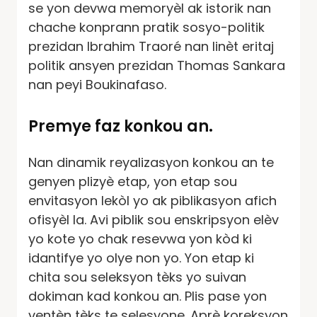
se yon devwa memoryèl ak istorik nan
chache konprann pratik sosyo-politik
prezidan Ibrahim Traoré nan linèt eritaj
politik ansyen prezidan Thomas Sankara
nan peyi Boukinafaso.
Premye faz konkou an.
Nan dinamik reyalizasyon konkou an te
genyen plizyè etap, yon etap sou
envitasyon lekòl yo ak piblikasyon afich
ofisyèl la. Avi piblik sou enskripsyon elèv
yo kote yo chak resevwa yon kòd ki
idantifye yo olye non yo. Yon etap ki
chita sou seleksyon tèks yo suivan
dokiman kad konkou an. Plis pase yon
ventèn tèks te selesyone. Aprè koreksyon