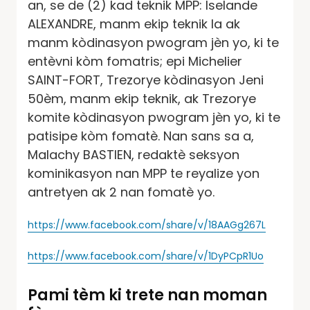
an, se de (2) kad teknik MPP: Iselande
ALEXANDRE, manm ekip teknik la ak
manm kòdinasyon pwogram jèn yo, ki te
entèvni kòm fomatris; epi Michelier
SAINT-FORT, Trezorye kòdinasyon Jeni
50èm, manm ekip teknik, ak Trezorye
komite kòdinasyon pwogram jèn yo, ki te
patisipe kòm fomatè. Nan sans sa a,
Malachy BASTIEN, redaktè seksyon
kominikasyon nan MPP te reyalize yon
antretyen ak 2 nan fomatè yo.
https://www.facebook.com/share/v/18AAGg267L
https://www.facebook.com/share/v/1DyPCpR1Uo
Pami tèm ki trete nan moman