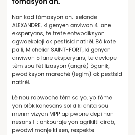
fòmasyon an.
Nan kad fòmasyon an, Iselande
ALEXANDRE, ki genyen anviwon 4 lane
eksperyans, te trete entwodiksyon
agwoekoloji ak pestisid natirèl. Bò kote
pa li, Michelier SAINT-FORT, ki genyen
anviwon 5 lane eksperyans, te devlope
tèm sou fètilizasyon (angrè) òganik,
pwodiksyon marechè (legim) ak pestisid
natirèl.
Lè nou rapwoche tèm sa yo, yo fòme
yon blòk konesans solid ki chita sou
menm vizyon MPP ap pwone depi nan
nesans li : ankouraje yon agrikilti dirab,
pwodwi manje ki sen, respekte