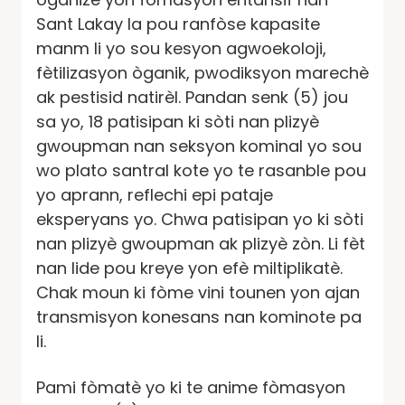
Sant Lakay la pou ranfòse kapasite
manm li yo sou kesyon agwoekoloji,
fètilizasyon òganik, pwodiksyon marechè
ak pestisid natirèl. Pandan senk (5) jou
sa yo, 18 patisipan ki sòti nan plizyè
gwoupman nan seksyon kominal yo sou
wo plato santral kote yo te rasanble pou
yo aprann, reflechi epi pataje
eksperyans yo. Chwa patisipan yo ki sòti
nan plizyè gwoupman ak plizyè zòn. Li fèt
nan lide pou kreye yon efè miltiplikatè.
Chak moun ki fòme vini tounen yon ajan
transmisyon konesans nan kominote pa
li.
Pami fòmatè yo ki te anime fòmasyon