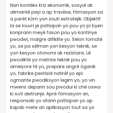
Nan kontèks kriz ekonomik, sosyal ak
alimantè peyi a ap travèse, fòmasyon sa
a parèt kòm yon zouti estratejik. Objektif
la se louvri je patisipan yo pou yo pi byen
konprann meyè fason pou yo kontinye
pwodwi, malgre difikilte yo. Selon fomatè
yo, se pa sèlman yon kesyon teknik, se
yon kesyon otonomi ak rezistans. Lè
pwodiktè yo metrize teknik pou yo
amelyore tè yo, prepare angrè òganik
yo, fabrike pestisid natirèl yo epi
ogmante pwodiksyon legim yo, yo vin
mwens depann sou pwodui ki chè oswa
ki soti aletranje. Aprè fòmasyon an,
responsab yo atann patisipan yo ap
kapab mete an aplikasyon tout sa yo