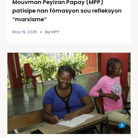
Mouvman Peyizan Papay (MPP)
patisipe nan fòmasyon sou refleksyon
“marxisme”
May 19, 2026
by
MPP
0