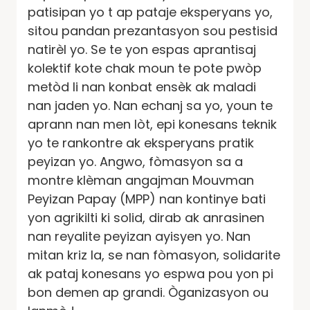
patisipan yo t ap pataje eksperyans yo,
sitou pandan prezantasyon sou pestisid
natirèl yo. Se te yon espas aprantisaj
kolektif kote chak moun te pote pwòp
metòd li nan konbat ensèk ak maladi
nan jaden yo. Nan echanj sa yo, youn te
aprann nan men lòt, epi konesans teknik
yo te rankontre ak eksperyans pratik
peyizan yo. Angwo, fòmasyon sa a
montre klèman angajman Mouvman
Peyizan Papay (MPP) nan kontinye bati
yon agrikilti ki solid, dirab ak anrasinen
nan reyalite peyizan ayisyen yo. Nan
mitan kriz la, se nan fòmasyon, solidarite
ak pataj konesans yo espwa pou yon pi
bon demen ap grandi. Òganizasyon ou