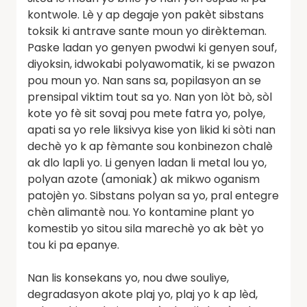
kontwole. Lè y ap degaje yon pakèt sibstans
toksik ki antrave sante moun yo dirèkteman.
Paske ladan yo genyen pwodwi ki genyen souf,
diyoksin, idwokabi polyawomatik, ki se pwazon
pou moun yo. Nan sans sa, popilasyon an se
prensipal viktim tout sa yo. Nan yon lòt bò, sòl
kote yo fè sit sovaj pou mete fatra yo, polye,
apati sa yo rele liksivya kise yon likid ki sòti nan
dechè yo k ap fèmante sou konbinezon chalè
ak dlo lapli yo. Li genyen ladan li metal lou yo,
polyan azote (amoniak) ak mikwo oganism
patojèn yo. Sibstans polyan sa yo, pral entegre
chèn alimantè nou. Yo kontamine plant yo
komestib yo sitou sila marechè yo ak bèt yo
tou ki pa epanye.
Nan lis konsekans yo, nou dwe souliye,
degradasyon akote plaj yo, plaj yo k ap lèd,