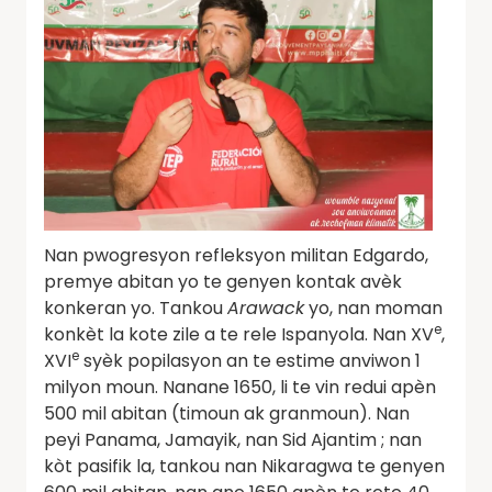
Nan pwogresyon refleksyon militan Edgardo,
premye abitan yo te genyen kontak avèk
konkeran yo. Tankou
Arawack
yo, nan moman
e
konkèt la kote zile a te rele Ispanyola. Nan XV
,
e
XVI
syèk popilasyon an te estime anviwon 1
milyon moun. Nanane 1650, li te vin redui apèn
500 mil abitan (timoun ak granmoun). Nan
peyi Panama, Jamayik, nan Sid Ajantim ; nan
kòt pasifik la, tankou nan Nikaragwa te genyen