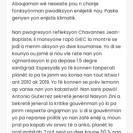
Aboujaman wè nesesite pou n chanje
fonksyònman pwodiksyon enèjetik nou. Paske
genyen yon enjistis klimatik.
Nan pwogresyon refleksyon Chavannes Jean-
Baptiste, li mansyone rapò GIEC la montre se
jodi a menm aksyon yo dwe koumanse. Yo di se
kounya ou jamè si nou vle rete nan yon
ogmantasyon ki pa depase 1.5 degre
santigrad. Espesyalis yo fè konnen tanperati
planèt la pa te janm wo konsa nan tout istwa l
ant 2010 ak 2019. Yo fè konnen se prèv lemonn
ap vanse nan yon katastwòf. Nan sans pawòl
Antonio Guterrez sekretè jeneral Nasyon Zini a.
Sekretè jeneral la kritike gouvènman yo ki pa
janm respekte angajman yo. Li di si gouvènman
yo pa repanse politik yo nan zafè enèji a, moun
pral pa kapab viv anwo tè a ankò, planèt la
pral inabitab. Tout peyi yo dwe koupe 50 % nan