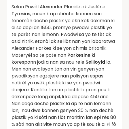
Selon Pawòl Alexander Placide ak Juslène
Tyresias, moun k ap chèche konnen sou
fenomèn dechè plastik yo ekri kèk dokiman ki
di se depi an 1856, premye pwodwi plastik yo
te parèt nan lemonn. Pwodwi sa yo te fèt ak
asid nitrik, etanòl ak selilòz nan yon laboratwa
Alexander Parkes ki se yon chimis britanik.
Materyèl sa te pote non
Parkesine
ki
koresponn jodi a nan sa nou rele
Seliloyid
la.
Men nan evolisyon tan an vin genyen yon
pwodiksyon egzajere nan polisyon espas
natirèl yo avèk plastik ki se yon pwodwi
danjere. Kantite tan an plastik la pran pou li
dekonpoze long anpil, li ka depase 450 ane.
Nan dega dechè plastik la ap fè nan lemonn
lan, nou dwe konnen genyen 20 % nan dechè
plastik yo ki sòti nan flòt maritim lan epi rès 80
% sòti nan aktivite moun yo ap fè sou tè a. Pi fò