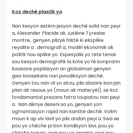
Koz dechè plastik yo
Nan kesyon sistèm jesyon dechè solid nan peyi
a, Alexander Placide ak Juslène Tyresias
montre, genyen plizyè faktè ki eksplike
reyalite a : demografi a, modèl ekonomik ak
politik nou aplike yo. Espesyalis yo rete tenas
sou kesyon demografik la kote yo fè konprann
kwasans popilasyon an globalman genyen
gwo konsekans nan pwodiksyon dechè.
Genyen tou nan vil yo sitou, plis absans bon jan
plan ak resous yo (moun ak materyèl), se koz
fondamantal prezans fatra toupatou nan peyi
a. Nan dènye deseni sa yo, genyen yon
ogmantasyon rapid nan kantite dechè. Volim
moun k ap viv lavil yo plis andan peyi a. Swa se
pou yo chèche pi bon kondisyon lavi, pou yo
chèche travay, swa pou yo aprann, swa pou