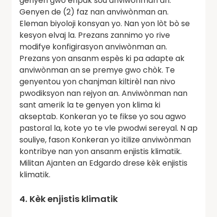
genyen gwo enpak sou anviwònman an.
Genyen de (2) faz nan anviwònman an.
Eleman biyoloji konsyan yo. Nan yon lòt bò se
kesyon elvaj la. Prezans zannimo yo rive
modifye konfigirasyon anviwònman an.
Prezans yon ansanm espès ki pa adapte ak
anviwònman an se premye gwo chòk. Te
genyentou yon chanjman kiltirèl nan nivo
pwodiksyon nan rejyon an. Anviwònman nan
sant amerik la te genyen yon klima ki
akseptab. Konkeran yo te fikse yo sou agwo
pastoral la, kote yo te vle pwodwi sereyal. N ap
souliye, fason Konkeran yo itilize anviwònman
kontribye nan yon ansanm enjistis klimatik.
Militan Ajanten an Edgardo drese kèk enjistis
klimatik.
4.
Kèk enjistis klimatik