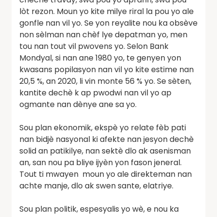
lòt rezon. Moun yo kite milye riral la pou yo ale
gonfle nan vil yo. Se yon reyalite nou ka obsève
non sèlman nan chèf lye depatman yo, men
tou nan tout vil pwovens yo. Selon Bank
Mondyal, si nan ane 1980 yo, te genyen yon
kwasans popilasyon nan vil yo kite estime nan
20,5 %, an 2020, li vin monte 56 % yo. Se sèten,
kantite dechè k ap pwodwi nan vil yo ap
ogmante nan dènye ane sa yo.
Sou plan ekonomik, ekspè yo relate fèb pati
nan bidjè nasyonal ki afekte nan jesyon dechè
solid an patikilye, nan sektè dlo ak asenisman
an, san nou pa bliye ijyèn yon fason jeneral.
Tout ti mwayen moun yo ale direkteman nan
achte manje, dlo ak swen sante, elatriye.
Sou plan politik, espesyalis yo wè, e nou ka