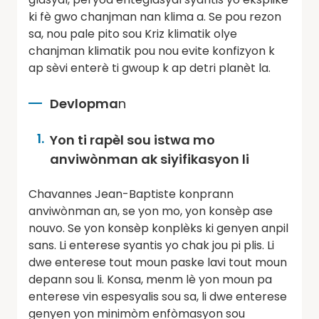
ki fè gwo chanjman nan klima a. Se pou rezon
sa, nou pale pito sou Kriz klimatik olye
chanjman klimatik pou nou evite konfizyon k
ap sèvi enterè ti gwoup k ap detri planèt la.
Devlopma
n
Yon ti rapèl sou istwa mo
anviwònman ak siyifikasyon li
Chavannes Jean-Baptiste konprann
anviwònman an, se yon mo, yon konsèp ase
nouvo. Se yon konsèp konplèks ki genyen anpil
sans. Li enterese syantis yo chak jou pi plis. Li
dwe enterese tout moun paske lavi tout moun
depann sou li. Konsa, menm lè yon moun pa
enterese vin espesyalis sou sa, li dwe enterese
genyen yon minimòm enfòmasyon sou