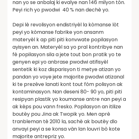
nan yo se anbalaj ki evalye nan 146 milyon tòn.
Peyi rich yo pwodwi 40 % nan dechè yo.
Depi lè revolisyon endistriyèl la kòmanse lòt
peyi yo kòmanse fabrike yon ansanm
materyèl k ap piti piti konvwate popilasyon
ayisyen an. Materyèl sa yo pral kontribye nan
fè popilasyon sila a jete tout bon pratik yo te
genyen epi yo anbrase pwodwi atifisyèl
sentetik ki koz disparisyon ti metye atizan yo
pandan yo voye jete majorite pwodwi atizanal
ki te prezève lanati kont tout fòm polisyon ak
kontaminasyon. Nan deseni 80- 90 yo, piti piti
resipyan plastik yo koumanse antre nan peyi a
ak kèps pou vann fresko. Popilasyon an itilize
boutèy pou Jina ak Twopik yo. Men aprè
tranbleman tè 2010 la, sachè ak boutèy dlo
anvayi peyi a se konsa vàn lan louvri bò kote
majorite antrepriz yo.