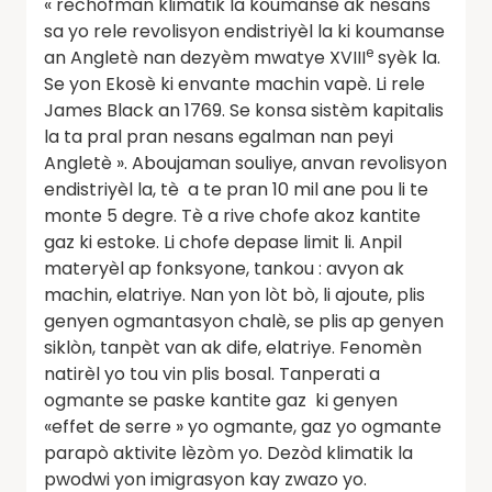
« rechòfman klimatik la koumanse ak nesans
sa yo rele revolisyon endistriyèl la ki koumanse
e
an Angletè nan dezyèm mwatye XVIII
syèk la.
Se yon Ekosè ki envante machin vapè. Li rele
James Black an 1769. Se konsa sistèm kapitalis
la ta pral pran nesans egalman nan peyi
Angletè ». Aboujaman souliye, anvan revolisyon
endistriyèl la, tè a te pran 10 mil ane pou li te
monte 5 degre. Tè a rive chofe akoz kantite
gaz ki estoke. Li chofe depase limit li. Anpil
materyèl ap fonksyone, tankou : avyon ak
machin, elatriye. Nan yon lòt bò, li ajoute, plis
genyen ogmantasyon chalè, se plis ap genyen
siklòn, tanpèt van ak dife, elatriye. Fenomèn
natirèl yo tou vin plis bosal. Tanperati a
ogmante se paske kantite gaz ki genyen
«effet de serre » yo ogmante, gaz yo ogmante
parapò aktivite lèzòm yo. Dezòd klimatik la
pwodwi yon imigrasyon kay zwazo yo.