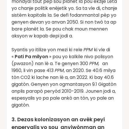
mondyal tout pèp sou planèt la pou ekzije Leta
yo chanje politik enèjetik yo. Sa ta vle di, chanje
sistèm kapitalis la. Se defi fodanmantal pèp yo
genyen devan yo anvan 2050. Si non twò ta ap
bare planèt la. Se pou chak moun mennen
aksyon w kapab depi jodi a.
Syantis yo itilize yon mezi ki rele
PPM
ki vle di
«
Pati Pa milyon
» pou yo kalkile nivo polisyon
(pwazon) nan lè a. Te genyen 300
PPM,
an
1960, li vin pase 413
PPM
, an 2020. Se 40.6 milya
tòn CO2 ki lache nan lè a, an 2022. Ki bay 40.6
gigatòn. Genyen yon ogmantasyon 9.1 Gigatòn
anplis parapò peryòd 2010-2019. Jounen jodi a,
espesyalis yo pa pale ankò an tòn, yo pale an
gigatòn.
3.
Dezas kolonizasyon an avèk peyi
enperyalis yo sou anviwònman an