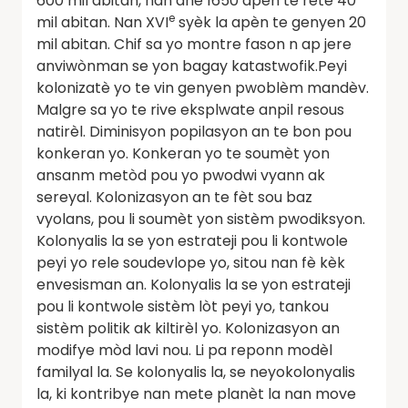
600 mil abitan, nan ane 1650 apèn te rete 40
e
mil abitan. Nan XVI
syèk la apèn te genyen 20
mil abitan. Chif sa yo montre fason n ap jere
anviwònman se yon bagay katastwofik.Peyi
kolonizatè yo te vin genyen pwoblèm mandèv.
Malgre sa yo te rive eksplwate anpil resous
natirèl. Diminisyon popilasyon an te bon pou
konkeran yo. Konkeran yo te soumèt yon
ansanm metòd pou yo pwodwi vyann ak
sereyal. Kolonizasyon an te fèt sou baz
vyolans, pou li soumèt yon sistèm pwodiksyon.
Kolonyalis la se yon estrateji pou li kontwole
peyi yo rele soudevlope yo, sitou nan fè kèk
envesisman an. Kolonyalis la se yon estrateji
pou li kontwole sistèm lòt peyi yo, tankou
sistèm politik ak kiltirèl yo. Kolonizasyon an
modifye mòd lavi nou. Li pa reponn modèl
familyal la. Se kolonyalis la, se neyokolonyalis
la, ki kontribye nan mete planèt la nan move