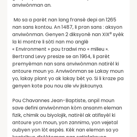
anviwònman an.
Mo sa a parèt nan lang fransè depi an 1265
nan sans kontou. An 1487, li pran sans : aksyon
e
anviwònman. Genyen 2 diksyonè nan XIX
syèk
la ki montre li sòti nan mo anglè
« Environment » pou tradwi mo « milieu ».
Bertrand Levy presize se an 1964, li parèt
premyèman nan sans anviwònman natirèl ki
antoure moun yo. Anviwònman se Lakay moun
yo, lakay plant yo ak lakay bèt yo. Si li kraze pa
genyen kote pou nou ale viv jiskounya.
Pou Chavannes Jean-Baptiste, anpil moun
save defini anviwònman kòm ansanm eleman
fizik, chimik ou biyolojik, natirèl ak atifisyèl ki
antoure yon moun, yon zannimo, yon vejetal
oubyen yon lòt espès. Kèk nan eleman sa yo