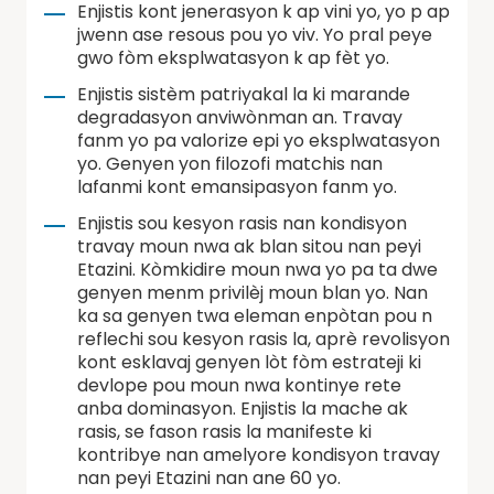
Enjistis kont jenerasyon k ap vini yo, yo p ap
jwenn ase resous pou yo viv. Yo pral peye
gwo fòm eksplwatasyon k ap fèt yo.
Enjistis sistèm patriyakal la ki marande
degradasyon anviwònman an. Travay
fanm yo pa valorize epi yo eksplwatasyon
yo. Genyen yon filozofi matchis nan
lafanmi kont emansipasyon fanm yo.
Enjistis sou kesyon rasis nan kondisyon
travay moun nwa ak blan sitou nan peyi
Etazini. Kòmkidire moun nwa yo pa ta dwe
genyen menm privilèj moun blan yo. Nan
ka sa genyen twa eleman enpòtan pou n
reflechi sou kesyon rasis la, aprè revolisyon
kont esklavaj genyen lòt fòm estrateji ki
devlope pou moun nwa kontinye rete
anba dominasyon. Enjistis la mache ak
rasis, se fason rasis la manifeste ki
kontribye nan amelyore kondisyon travay
nan peyi Etazini nan ane 60 yo.