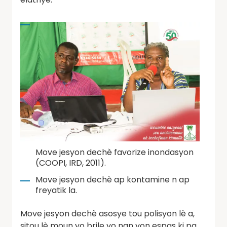
Move jesyon dechè favorize inondasyon
(COOPI, IRD, 2011).
Move jesyon dechè ap kontamine n ap
freyatik la.
Move jesyon dechè asosye tou polisyon lè a,
sitou lè moun yo brile yo nan yon espas ki pa