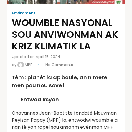
Enviroment
WOUMBLE NASYONAL
SOU ANVIWONMAN AK
KRIZ KLIMATIK LA
Updated on April 15, 2024
by
MPP
No Comments
Tèm : planèt la ap boule, an n mete
men pou nou sove l
Entwodiksyon
Chavannes Jean-Baptiste fondatè Mouvman
Peyizan Papay (MPP) la, entwodwi woumble a
nan fè yon rapèl sou ansanm evènman MPP