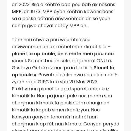
an 2023. Sila a kontre bab pou bab ak nesans
MPP, an 1973. MPP byen kontan kowensidans
sa a paske defann anviwònman an se youn
nan pi gwo cheval batay MPP an.
Tèm nou chwazi pou woumble sou
anviwònman an ak rechòfman klimatik la –
planèt la ap boule, an n mete men pou nou
sove l.
Se nan bouch sekretè jeneral ONU a,
Gustavo Guterrez nou pran l. Li di : «
Planèt la
ap boule
»
. Pawòl sa a ekri nwa sou blan nan 6
zyèm rapò GIEC la ki sòti 20 Mas 2023.
Efektivman planèt la ap disparèt anba kriz
klimatik la. Nou pa janm pale nou menm sou
chanjman klimatik la paske tèm chanjman
klimatik la kapab simen konfizyon. Nou
konsyan genyen fenomèn natirèl nan
chanjman k ap fèt nan klima a. Genyen peryòd
glasyal, peryòd entèglasyal syantis yo eksplike