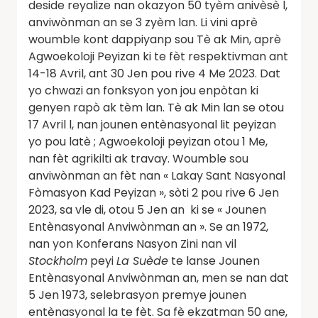
deside reyalize nan okazyon 50 tyèm anivèsè l,
anviwònman an se 3 zyèm lan. Li vini aprè
woumble kont dappiyanp sou Tè ak Min, aprè
Agwoekoloji Peyizan ki te fèt respektivman ant
14-18 Avril, ant 30 Jen pou rive 4 Me 2023. Dat
yo chwazi an fonksyon yon jou enpòtan ki
genyen rapò ak tèm lan. Tè ak Min lan se otou
17 Avril l, nan jounen entènasyonal lit peyizan
yo pou latè ; Agwoekoloji peyizan otou 1 Me,
nan fèt agrikilti ak travay. Woumble sou
anviwònman an fèt nan « Lakay Sant Nasyonal
Fòmasyon Kad Peyizan », sòti 2 pou rive 6 Jen
2023, sa vle di, otou 5 Jen an ki se « Jounen
Entènasyonal Anviwònman an ». Se an 1972,
nan yon Konferans Nasyon Zini nan vil
Stockholm
peyi
La Suède
te lanse Jounen
Entènasyonal Anviwònman an, men se nan dat
5 Jen 1973, selebrasyon premye jounen
entènasyonal la te fèt. Sa fè ekzatman 50 ane,