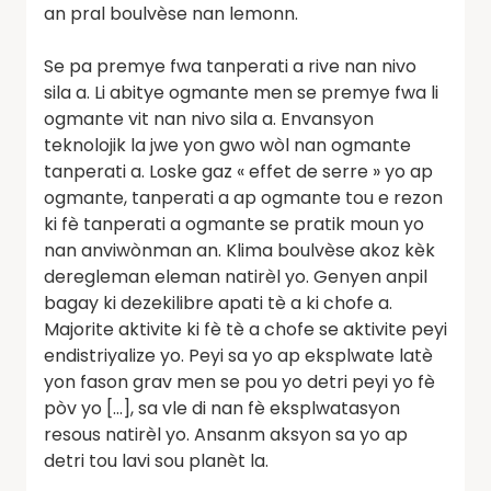
an pral boulvèse nan lemonn.
Se pa premye fwa tanperati a rive nan nivo
sila a. Li abitye ogmante men se premye fwa li
ogmante vit nan nivo sila a. Envansyon
teknolojik la jwe yon gwo wòl nan ogmante
tanperati a. Loske gaz « effet de serre » yo ap
ogmante, tanperati a ap ogmante tou e rezon
ki fè tanperati a ogmante se pratik moun yo
nan anviwònman an. Klima boulvèse akoz kèk
deregleman eleman natirèl yo. Genyen anpil
bagay ki dezekilibre apati tè a ki chofe a.
Majorite aktivite ki fè tè a chofe se aktivite peyi
endistriyalize yo. Peyi sa yo ap eksplwate latè
yon fason grav men se pou yo detri peyi yo fè
pòv yo […], sa vle di nan fè eksplwatasyon
resous natirèl yo. Ansanm aksyon sa yo ap
detri tou lavi sou planèt la.