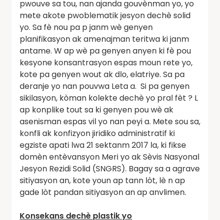
pwouve sa tou, nan ajanda gouvènman yo, yo
mete akote pwoblematik jesyon dechè solid
yo. Sa fè nou pa p janm wè genyen
planifikasyon ak amenajman teritwa ki janm
antame. W ap wè pa genyen anyen ki fè pou
kesyone konsantrasyon espas moun rete yo,
kote pa genyen wout ak dlo, elatriye. Sa pa
deranje yo nan pouvwa Leta a. Si pa genyen
sikilasyon, kòman kolekte dechè yo pral fèt ? L
ap konplike tout sa ki genyen pou wè ak
asenisman espas vil yo nan peyi a. Mete sou sa,
konfli ak konfizyon jiridiko administratif ki
egziste apati lwa 21 sektanm 2017 la, ki fikse
domèn entèvansyon Meri yo ak Sèvis Nasyonal
Jesyon Rezidi Solid (SNGRS). Bagay sa a agrave
sitiyasyon an, kote youn ap tann lòt, lè n ap
gade lòt pandan sitiyasyon an ap anvlimen.
Konsekans dechè plastik yo