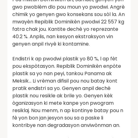
gwo pwoblèm dlo pou moun yo pwodwi. Angrè
chimik yo genyen gwo konsekans sou sòl la. An
mwayèn Repiblik Dominikèn pwodwi 22 557 kg
fatra chak jou. Kantite dechè yo reprezante
40.2 %. Anplis, nan kesyon ekstraksyon vin
genyen anpil rivyè ki kontamine.
Endistri k ap pwodwi plastik yo 80 %, l ap fèt
pou ekspòtasyon. Repiblik Dominikèn enpòte
plastik sa yo nan peyi, tankou Panama ak
Meksik… Li vrèman difisil pou nou batay kont
pratik endistri sa yo. Genyen anpil dechè
plastik nou resikle ak brile yo. Genyen kèk
òganizasyon ki mete kanpe yon pwogram
resiklaj. Nou menm, n ap kontinye batay pou n
fè yon bon jan jesyon sou sa a paske li
kontribye nan degradasyon anviwònman an.