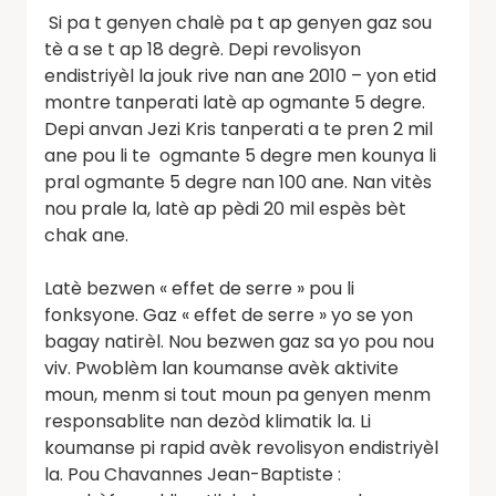
Si pa t genyen chalè pa t ap genyen gaz sou
tè a se t ap 18 degrè. Depi revolisyon
endistriyèl la jouk rive nan ane 2010 – yon etid
montre tanperati latè ap ogmante 5 degre.
Depi anvan Jezi Kris tanperati a te pren 2 mil
ane pou li te ogmante 5 degre men kounya li
pral ogmante 5 degre nan 100 ane. Nan vitès
nou prale la, latè ap pèdi 20 mil espès bèt
chak ane.
Latè bezwen « effet de serre » pou li
fonksyone. Gaz « effet de serre » yo se yon
bagay natirèl. Nou bezwen gaz sa yo pou nou
viv. Pwoblèm lan koumanse avèk aktivite
moun, menm si tout moun pa genyen menm
responsablite nan dezòd klimatik la. Li
koumanse pi rapid avèk revolisyon endistriyèl
la. Pou Chavannes Jean-Baptiste :