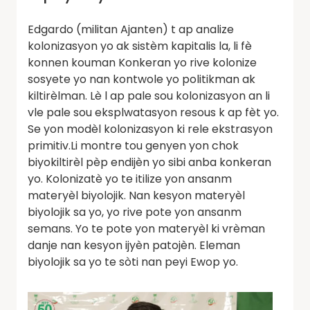
Edgardo (militan Ajanten) t ap analize
kolonizasyon yo ak sistèm kapitalis la, li fè
konnen kouman Konkeran yo rive kolonize
sosyete yo nan kontwole yo politikman ak
kiltirèlman. Lè l ap pale sou kolonizasyon an li
vle pale sou eksplwatasyon resous k ap fèt yo.
Se yon modèl kolonizasyon ki rele ekstrasyon
primitiv.Li montre tou genyen yon chok
biyokiltirèl pèp endijèn yo sibi anba konkeran
yo. Kolonizatè yo te itilize yon ansanm
materyèl biyolojik. Nan kesyon materyèl
biyolojik sa yo, yo rive pote yon ansanm
semans. Yo te pote yon materyèl ki vrèman
danje nan kesyon ijyèn patojèn. Eleman
biyolojik sa yo te sòti nan peyi Ewop yo.