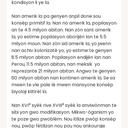
kondisyon li ye la.
Nan amerik la pa genyen anpil done sou
konsèp primitif la. Nan nò amerik la, popilasyon
an te 4.5 milyon abitan. Nan zòn sant amerik
la, yo estime popilasyon aborijèn lan te 5.5
milyon moun. Nan zòn sid amerik la, yo jwenn
nan achiv kolonizatè yo, yo estime te genyen
8.5 milyon abitan. Popilasyon endijèn lan nan
Perou, 11.5 milyon abitan, nan meksik yo
reprezante 21 milyon abitan. Angwo te genyen
60 milyon abitan nan kontinen amerik la. Se sa
mwen te vle pale lè mwen mansyone konsèp
biyoloji kiltirèl la.
e
e
Nan XVI
syèk rive XVIII
syèk la anviwònman te
sibi yon gwo modifikasyon. Mikwo-òganism yo
te poze gwo pwoblèm. Nou itilize pwòp konsèp
nou, pwòp fètilizan nou pou nou ankouraje