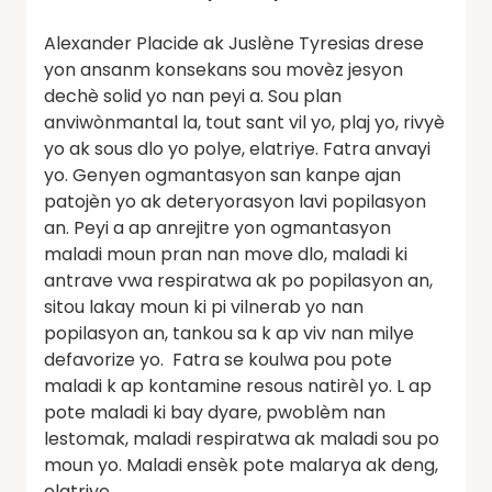
Alexander Placide ak Juslène Tyresias drese
yon ansanm konsekans sou movèz jesyon
dechè solid yo nan peyi a. Sou plan
anviwònmantal la, tout sant vil yo, plaj yo, rivyè
yo ak sous dlo yo polye, elatriye. Fatra anvayi
yo. Genyen ogmantasyon san kanpe ajan
patojèn yo ak deteryorasyon lavi popilasyon
an. Peyi a ap anrejitre yon ogmantasyon
maladi moun pran nan move dlo, maladi ki
antrave vwa respiratwa ak po popilasyon an,
sitou lakay moun ki pi vilnerab yo nan
popilasyon an, tankou sa k ap viv nan milye
defavorize yo. Fatra se koulwa pou pote
maladi k ap kontamine resous natirèl yo. L ap
pote maladi ki bay dyare, pwoblèm nan
lestomak, maladi respiratwa ak maladi sou po
moun yo. Maladi ensèk pote malarya ak deng,
elatriye.