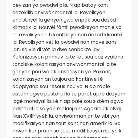
peyizan yo pwodwi plis. N ap batay kont
dezekilib anviwònmantal la. Revolisyon
endistriyèl la genyen gwo enpak sou dezòd
klimatik la. Nouvèl fòmil pwodiksyon manje yo
te revolisyone. Li kontribye nan dezòd klimatik
la. Revolisyon vèt la pwodwi nan move sans
lan, sa vle di vèt la dwe senbolize lavi.
Kolonizasyon primitiv la te fèt sou baz vyolans
tandiske kolonizasyon anviwonmantal la te
genyen pou wè ak enstitisyon yo. Pakont,
kolonizasyon an toujou ap kontinye fè
dappiyanp sou resous nou yo. N ap raple
sistèm agwo pastoral la te parèt aprè dezyèm
lagè mondyal la. Lè n ap pale sou sistèm agwo
pastoral la se yon melanj ant Agrikilti ak elvaj.
e
Nan XVIII
syèk la, anviwònman an te sibi yon
modifikasyon nan tout kontinan amerik la. Sa
mwen konprann se tout modifikasyon sa yo ki