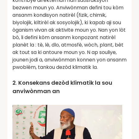
kontribye dirèkteman nan satisfaksyon
bezwen moun yo. Anviwònman defini tou kòm
ansanm kondisyon natirèl (fizik, chimik,
biyolojik, kiltirèl ak sosyolojik), ki kapab aji sou
òganism vivan ak aktivite moun yo. Nan yon lòt
bò, li defini kòm ansanm konpozant natirèl
planèt la : tè, lè, dlo, atmosfè, wòch, plant, bèt
ak tout sa ki antoure moun yo. N ap souliye,
jounen jodi a, anviwònman konnen yon ansanm
pwoblèm, tankou dezòd klimatik la.
2
.
Konsekans dezòd klimatik la sou
anviwònman an