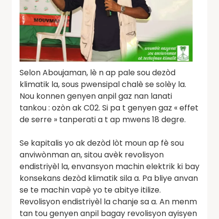
Selon Aboujaman, lè n ap pale sou dezòd
klimatik la, sous pwensipal chalè se solèy la.
Nou konnen genyen anpil gaz nan lanati
tankou : ozòn ak C02. Si pa t genyen gaz « effet
de serre » tanperati a t ap mwens 18 degre.
Se kapitalis yo ak dezòd lòt moun ap fè sou
anviwònman an, sitou avèk revolisyon
endistriyèl la, envansyon machin elektrik ki bay
konsekans dezòd klimatik sila a. Pa bliye anvan
se te machin vapè yo te abitye itilize.
Revolisyon endistriyèl la chanje sa a. An menm
tan tou genyen anpil bagay revolisyon ayisyen