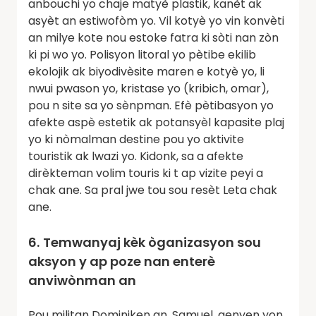
anbouchi yo chaje matyè plastik, kanèt ak
asyèt an estiwofòm yo. Vil kotyè yo vin konvèti
an milye kote nou estoke fatra ki sòti nan zòn
ki pi wo yo. Polisyon litoral yo pètibe ekilib
ekolojik ak biyodivèsite maren e kotyè yo, li
nwui pwason yo, kristase yo (kribich, omar),
pou n site sa yo sènpman. Efè pètibasyon yo
afekte aspè estetik ak potansyèl kapasite plaj
yo ki nòmalman destine pou yo aktivite
touristik ak lwazi yo. Kidonk, sa a afekte
dirèkteman volim touris ki t ap vizite peyi a
chak ane. Sa pral jwe tou sou resèt Leta chak
ane.
6.
Temwanyaj kèk òganizasyon sou
aksyon y ap poze nan enterè
anviwònman an
Pou militan Dominiken an, Samuel, genyen yon