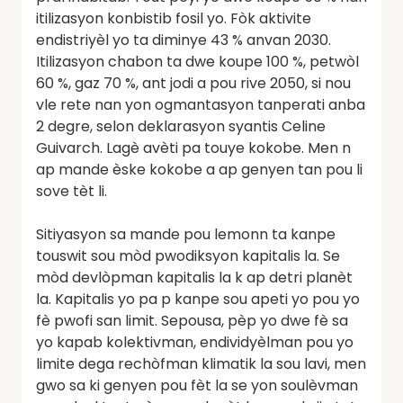
itilizasyon konbistib fosil yo. Fòk aktivite
endistriyèl yo ta diminye 43 % anvan 2030.
Itilizasyon chabon ta dwe koupe 100 %, petwòl
60 %, gaz 70 %, ant jodi a pou rive 2050, si nou
vle rete nan yon ogmantasyon tanperati anba
2 degre, selon deklarasyon syantis Celine
Guivarch. Lagè avèti pa touye kokobe. Men n
ap mande èske kokobe a ap genyen tan pou li
sove tèt li.
Sitiyasyon sa mande pou lemonn ta kanpe
touswit sou mòd pwodiksyon kapitalis la. Se
mòd devlòpman kapitalis la k ap detri planèt
la. Kapitalis yo pa p kanpe sou apeti yo pou yo
fè pwofi san limit. Sepousa, pèp yo dwe fè sa
yo kapab kolektivman, endividyèlman pou yo
limite dega rechòfman klimatik la sou lavi, men
gwo sa ki genyen pou fèt la se yon soulèvman