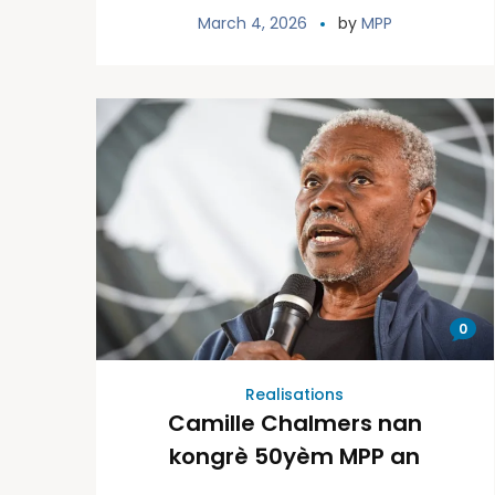
Peyizan Papay (MPP):
March 4, 2026
by
MPP
planifikasyon, evalyasyon
ak nouvo angajman pou
ane 2026 lan
0
Realisations
Camille Chalmers nan
kongrè 50yèm MPP an