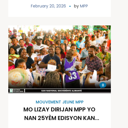
Lakay Papay” sou direksyon
February 20, 2026
by
MPP
11 zyèm pwomosyon Lekòl
Fòmasyon Politik
Charlemagne Péralte
(LFPCP)
0
MOUVEMENT JEUNE MPP
MO LIZAY DIRIJAN MPP YO
NAN 25YÈM EDISYON KAN
SOUVERÈNTE ALIMANTÈ A