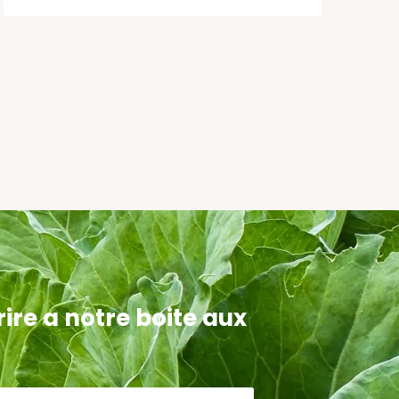
ire a notre boite aux
peryans mwen fè ak mpp sèke mwen rive
uvri mpp se yon òganizasyon ki p ap