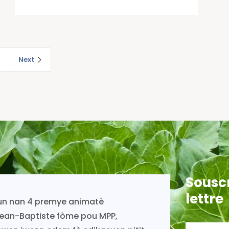
2
Next
Souscr
lettre
inye ap viv toujou gras ak
.Es
PP.
deko