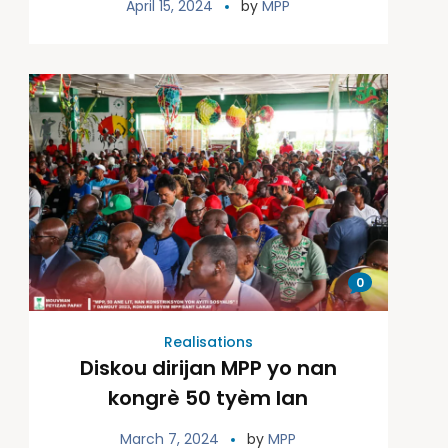
April 15, 2024
by
MPP
0
Realisations
Diskou dirijan MPP yo nan
kongrè 50 tyèm lan
March 7, 2024
by
MPP