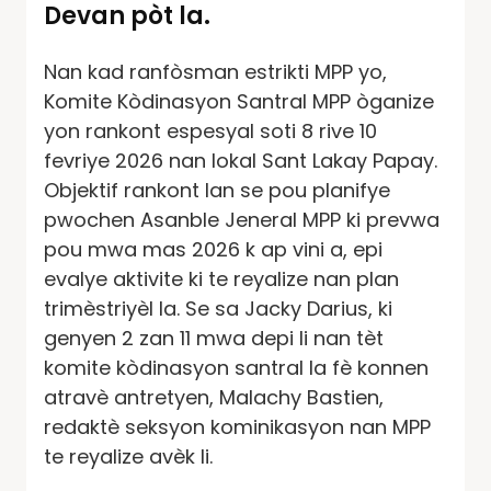
Devan pòt la.
Nan kad ranfòsman estrikti MPP yo,
Komite Kòdinasyon Santral MPP òganize
yon rankont espesyal soti 8 rive 10
fevriye 2026 nan lokal Sant Lakay Papay.
Objektif rankont lan se pou planifye
pwochen Asanble Jeneral MPP ki prevwa
pou mwa mas 2026 k ap vini a, epi
evalye aktivite ki te reyalize nan plan
trimèstriyèl la. Se sa Jacky Darius, ki
genyen 2 zan 11 mwa depi li nan tèt
komite kòdinasyon santral la fè konnen
atravè antretyen, Malachy Bastien,
redaktè seksyon kominikasyon nan MPP
te reyalize avèk li.