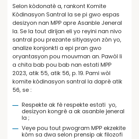
Selon kòdonatè a, rankont Komite
Kòdinasyon Santral la se pi gwo espas
desizyon nan MPP apre Asanble Jeneral
la. Se la tout dirijan eli yo reyini nan nivo
santral pou prezante sitiyasyon zòn yo,
analize konjonkti a epi pran gwo
oryantasyon pou mouvman an. Pawòl li
a chita bab pou bab nan estati MPP
2023, atik 55, atik 56, p. 19. Pami wòl
komite kòdinasyon santral la daprè atik
56, se :
Respekte ak fè respekte estati yo,
desizyon kongrè a ak asanble jeneral
la ;
Veye pou tout pwogram MPP ekzekite
kòm sa dwa selon prensip ak filozofi