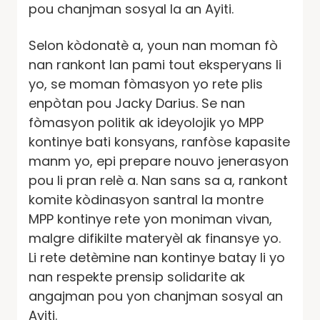
pou chanjman sosyal la an Ayiti.
Selon kòdonatè a, youn nan moman fò
nan rankont lan pami tout eksperyans li
yo, se moman fòmasyon yo rete plis
enpòtan pou Jacky Darius. Se nan
fòmasyon politik ak ideyolojik yo MPP
kontinye bati konsyans, ranfòse kapasite
manm yo, epi prepare nouvo jenerasyon
pou li pran relè a. Nan sans sa a, rankont
komite kòdinasyon santral la montre
MPP kontinye rete yon moniman vivan,
malgre difikilte materyèl ak finansye yo.
Li rete detèmine nan kontinye batay li yo
nan respekte prensip solidarite ak
angajman pou yon chanjman sosyal an
Ayiti.