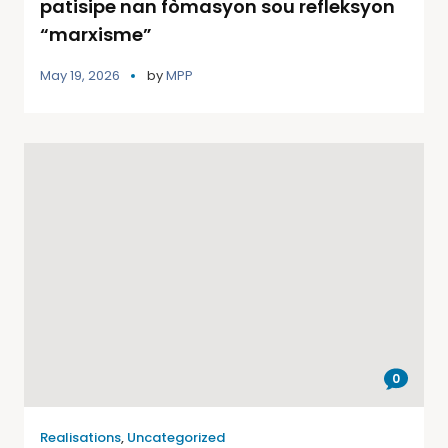
patisipe nan fòmasyon sou refleksyon
“marxisme”
May 19, 2026
by
MPP
0
Realisations
,
Uncategorized