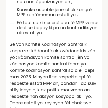
nou nan òganizasyon an ;
Konvoke asanble jeneral ak kongrè
MPP konfòmeman estati yo ;
Fè tout sa ki nesesè pou fè MPP vanse
depi se bagay ki pa an kontradiksyon
ak estati yo.
Se yon Komite Kòdinasyon Santral ki
konpoze : kòdonatè ak kwòdonatris zòn
yo ; kòdinasyon komite santral jèn yo ;
kòdinasyon komite santral fanm yo.
Komite kòdinasyon santral sa a eli depi
mas 2023. Misyon li se respekte epi fè
respekte estati MPP an, pandan l ap suiv
si liy ideyolojik ak politik mouvman an
respekte nan aksyon sosyopolitik li yo.
Dapre estati yo, reyinyon fèt chak twa