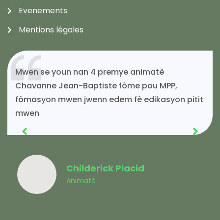
Evenements
Mentions légales
Mwen se youn nan 4 premye animatè
Chavanne Jean-Baptiste fòme pou MPP,
fòmasyon mwen jwenn edem fè edikasyon pitit
mwen
Childerick Placid
Animatè