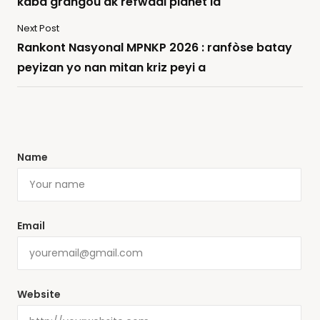
kaba grangou ak refwadi planèt la
Next Post
Rankont Nasyonal MPNKP 2026 : ranfòse batay
peyizan yo nan mitan kriz peyi a
Name
Email
Website