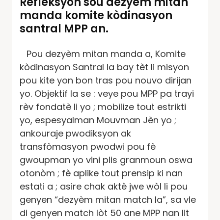
Refleksyon sou dezyèm mitan
manda komite kòdinasyon
santral MPP an.
Pou dezyèm mitan manda a, Komite
kòdinasyon Santral la bay tèt li misyon
pou kite yon bon tras pou nouvo dirijan
yo. Objektif la se : veye pou MPP pa trayi
rèv fondatè li yo ; mobilize tout estrikti
yo, espesyalman Mouvman Jèn yo ;
ankouraje pwodiksyon ak
transfòmasyon pwodwi pou fè
gwoupman yo vini plis granmoun oswa
otonòm ; fè aplike tout prensip ki nan
estati a ; asire chak aktè jwe wòl li pou
genyen “dezyèm mitan match la”, sa vle
di genyen match lòt 50 ane MPP nan lit