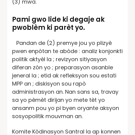
(3) mwa.
Pami gwo lide ki degaje ak
pwoblèm ki parèt yo.
Pandan de (2) premye jou yo plizyè
pwen enpòtan te abòde : analiz konjonkti
politik aktyèl la ; revizyon sitiyasyon
diferan zòn yo ; preparasyon asanble
jeneral la ; etid ak refleksyon sou estati
MPP an ; diskisyon sou rapò
administrasyon an. Nan sans sa, travay
sa yo pèmèt dirijan yo mete tèt yo
ansanm pou yo pi byen oryante aksyon
sosyopolitik mouvman an.
Komite Kòdinasyon Santral la ap konnen