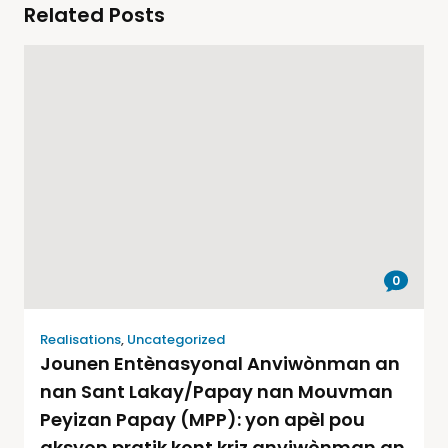
Related Posts
0
Realisations
,
Uncategorized
Jounen Entènasyonal Anviwònman an
nan Sant Lakay/Papay nan Mouvman
Peyizan Papay (MPP): yon apèl pou
aksyon pratik kont kriz anviwònman an