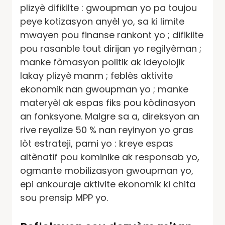
plizyè difikilte : gwoupman yo pa toujou
peye kotizasyon anyèl yo, sa ki limite
mwayen pou finanse rankont yo ; difikilte
pou rasanble tout dirijan yo regilyèman ;
manke fòmasyon politik ak ideyolojik
lakay plizyè manm ; feblès aktivite
ekonomik nan gwoupman yo ; manke
materyèl ak espas fiks pou kòdinasyon
an fonksyone. Malgre sa a, direksyon an
rive reyalize 50 % nan reyinyon yo gras
lòt estrateji, pami yo : kreye espas
altènatif pou kominike ak responsab yo,
ogmante mobilizasyon gwoupman yo,
epi ankouraje aktivite ekonomik ki chita
sou prensip MPP yo.