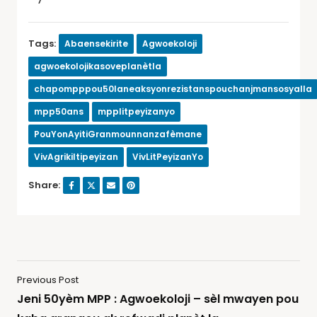
Tags:
Abaensekirite
Agwoekoloji
agwoekolojikasoveplanètla
chapompppou50laneaksyonrezistanspouchanjmansosyalla
mpp50ans
mpplitpeyizanyo
PouYonAyitiGranmounnanzafèmane
VivAgrikiltipeyizan
VivLitPeyizanYo
Share:
Previous Post
Jeni 50yèm MPP : Agwoekoloji – sèl mwayen pou