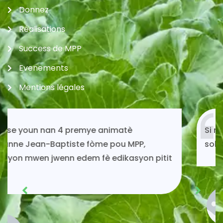
Donnez
Réalisations
Success de MPP
Evenements
Mentions légales
Si mwen kontinye ap viv toujou gras ak
solidarite MPP.
Acénès Jeune
Membre MPP