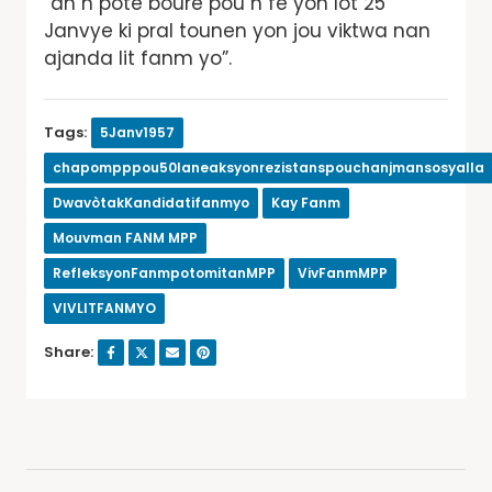
“an n pote boure pou n fè yon lòt 25
Janvye ki pral tounen yon jou viktwa nan
ajanda lit fanm yo”.
Tags:
5Janv1957
chapompppou50laneaksyonrezistanspouchanjmansosyalla
DwavòtakKandidatifanmyo
Kay Fanm
Mouvman FANM MPP
RefleksyonFanmpotomitanMPP
VivFanmMPP
VIVLITFANMYO
Share: