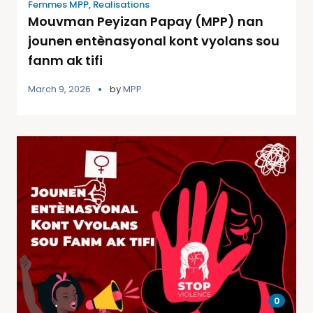
Femmes MPP
,
Realisations
Mouvman Peyizan Papay (MPP) nan
jounen entènasyonal kont vyolans sou
fanm ak tifi
March 9, 2026
by
MPP
0