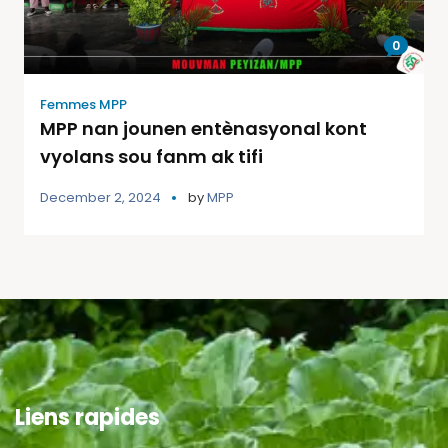
0
Femmes MPP
MPP nan jounen entènasyonal kont
vyolans sou fanm ak tifi
December 2, 2024
by
MPP
Liens rapides