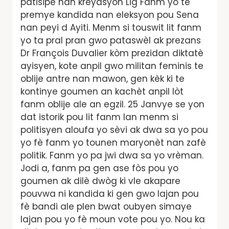
patisipe nan kreyasyon Lig Fanm yo te
premye kandida nan eleksyon pou Sena
nan peyi d Ayiti. Menm si touswit lit fanm
yo ta pral pran gwo pataswèl ak prezans
Dr François Duvalier kòm prezidan diktatè
ayisyen, kote anpil gwo militan feminis te
oblije antre nan mawon, gen kèk ki te
kontinye goumen an kachèt anpil lòt
fanm oblije ale an egzil. 25 Janvye se yon
dat istorik pou lit fanm lan menm si
politisyen aloufa yo sèvi ak dwa sa yo pou
yo fè fanm yo tounen maryonèt nan zafè
politik. Fanm yo pa jwi dwa sa yo vrèman.
Jodi a, fanm pa gen ase fòs pou yo
goumen ak dilè dwòg ki vle akapare
pouvwa ni kandida ki gen gwo lajan pou
fè bandi ale plen bwat oubyen simaye
lajan pou yo fè moun vote pou yo. Nou ka