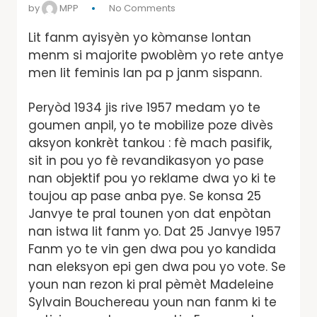
by
MPP
No Comments
Lit fanm ayisyèn yo kòmanse lontan
menm si majorite pwoblèm yo rete antye
men lit feminis lan pa p janm sispann.
Peryòd 1934 jis rive 1957 medam yo te
goumen anpil, yo te mobilize poze divès
aksyon konkrèt tankou : fè mach pasifik,
sit in pou yo fè revandikasyon yo pase
nan objektif pou yo reklame dwa yo ki te
toujou ap pase anba pye. Se konsa 25
Janvye te pral tounen yon dat enpòtan
nan istwa lit fanm yo. Dat 25 Janvye 1957
Fanm yo te vin gen dwa pou yo kandida
nan eleksyon epi gen dwa pou yo vote. Se
youn nan rezon ki pral pèmèt Madeleine
Sylvain Bouchereau youn nan fanm ki te