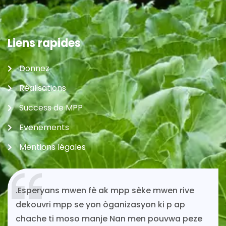
Liens rapides
Donnez
Réalisations
Success de MPP
Evenements
Mentions légales
.Esperyans mwen fè ak mpp sèke mwen rive
dekouvri mpp se yon òganizasyon ki p ap
chache ti moso manje Nan men pouvwa peze