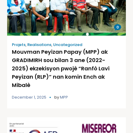
0
Projets
,
Realisations
,
Uncategorized
Mouvman Peyizan Papay (MPP) ak
GRADIMIRH sou bilan 3 ane (2022-
2025) ekzekisyon pwojè “Ranfò Lavi
Peyizan (RLP)” nan komin Ench ak
Mibalè
December 1, 2025
by
MPP