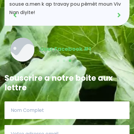
souse a.men k ap travay pou pèmèt moun Viv
Nan diyite!
User Facebook #1
Souscrire a notre boite aux
lettre