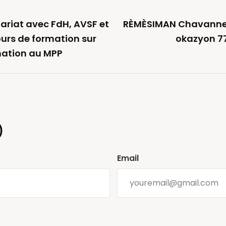
nariat avec FdH, AVSF et
RÈMÈSIMAN Chavanne
jours de formation sur
okazyon 77
rmation au MPP
)
Email