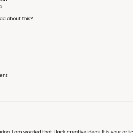
23
ad about this?
lent
ing. I am worried that I lack creative ideas. It is your art