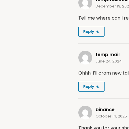
December 19, 20
Tell me where can I re
Reply
temp mail
June 24, 2024
Ohhh, I’ll cram new ta
Reply
binance
October 14, 2025
Thank you for your shar