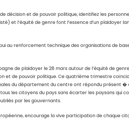
écision et de pouvoir politique, identifiez les personnes v
stè) et l’équité de genre font l’essence d’un plaidoyer 
pui au renforcement technique des organisations de base
gne de plaidoyer le 28 mars autour de l’équité de genre, l
et de pouvoir politique. Ce quatrième trimestre coïncide 
ales du département du centre ont répondu présent � ce
tous les citoyens du pays sans écarter les paysans qui c
oubliés par les gouvernants.
ropéenne, encourage la vive participation de chaque ci