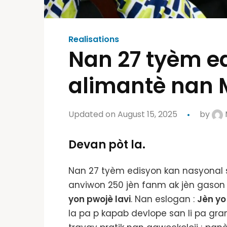
Realisations
Nan 27 tyèm e
alimantè nan
Updated on August 15, 2025
by
Devan pòt la.
Nan 27 tyèm edisyon kan nasyonal so
anviwon 250 jèn fanm ak jèn gason 
yon pwojè lavi
. Nan eslogan :
Jèn yo
la pa p kapab devlope san li pa gran