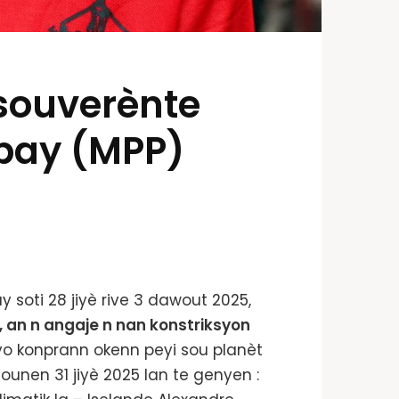
souverènte
pay (MPP)
soti 28 jiyè rive 3 dawout 2025,
o, an n angaje n nan konstriksyon
 yo konprann okenn peyi sou planèt
jounen 31 jiyè 2025 lan te genyen :