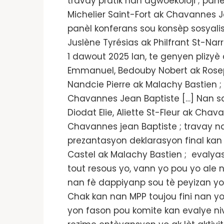
travay pratik nan agwoekoloji ; pan
Michelier Saint-Fort ak Chavannes J
panèl konferans sou konsèp sosyalis
Juslène Tyrésias ak Philfrant St-Nar
1 dawout 2025 lan, te genyen plizyè
Emmanuel, Bedouby Nobert ak Rosepha
Nandcie Pierre ak Malachy Bastien ;
Chavannes Jean Baptiste […] Nan sam
Diodat Elie, Aliette St-Fleur ak Cha
Chavannes jean Baptiste ; travay n
prezantasyon deklarasyon final kan 
Castel ak Malachy Bastien ; evalyas
tout resous yo, vann yo pou yo ale 
nan fè dappiyanp sou tè peyizan yo p
Chak kan nan MPP toujou fini nan yo
yon fason pou komite kan evalye ni