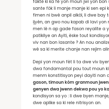
faktè ki ka fè yon moun jwi yon bon
sante fòk li manje manje ki sen epi 
fimen ni bwè anpil alkòl, li dwe bay 
ijyèn, an gwo nou kapab di lavi yon
men lè n ap gade fason reyalite a y
patikilye an Ayiti, èske tout kondisy
viv nan bon lasante ? An nou anali
wè sa ki merite chanje nan rejim al
Depi yon moun fèt li ta dwe viv bye
dwa fondamantal pou tout moun ki g
menm konstitisyon peyi dayiti nan a
gason, timoun kòm granmoun jwenn 
genyen dwa jwenn dekwa pou yo ka
kondisyon sa yo : li dwe byen manje,
dwe aplike sa ki rele nitrisyon an.