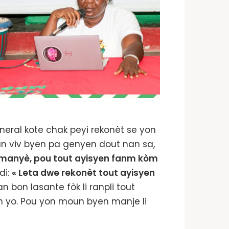
neral kote chak peyi rekonèt se yon
un viv byen pa genyen dout nan sa,
ut manyè, pou tout ayisyen fanm kòm
di:
« Leta dwe rekonèt tout ayisyen
 bon lasante fòk li ranpli tout
yèn yo. Pou yon moun byen manje li