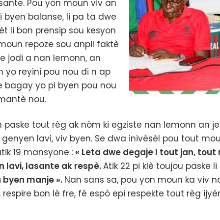
 sante. Pou yon moun viv an
ki byen balanse, li pa ta dwe
tèt li bon prensip sou kesyon
 moun repoze sou anpil faktè
e jodi a nan lemonn, an
on yo reyini pou nou di n ap
ze bagay yo pi byen pou nou
imantè nou.
n paske tout règ ak nòm ki egziste nan lemonn an je
enyen lavi, viv byen. Se dwa inivèsèl pou tout mo
tik 19 mansyone :
« Leta dwe degaje l tout jan, to
lavi, lasante ak respè.
Atik 22 pi klè toujou paske li 
 byen manje ».
Nan sans sa, pou yon moun ka viv nan
 respire bon lè fre, fè espò epi respekte tout règ ij