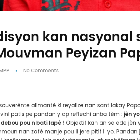
disyon kan nasyonal 
 Mouvman Peyizan Pa
MPP
No Comments
uverènte alimantè ki reyalize nan sant lakay Papay 
vini patisipe pandan y ap reflechi anba tèm :
jèn y
 debou pou n bati lapè
! Objektif kan an se ede jèn
moun nan zafè manje pou li jere pitit li yo. Pandan 