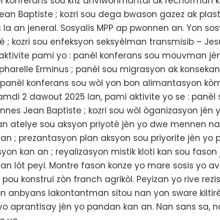
èl konferans sou kriz anviwònmantal ak rechòfman kl
ean Baptiste ; kozri sou dega bwason gazez ak plas
 la an jeneral. Sosyalis MPP ap pwonnen an. Yon sosy
ré ; kozri sou enfeksyon seksyèlman transmisib – Je
 aktivite pami yo : panèl konferans sou mouvman jè
relle Erminus ; panèl sou migrasyon ak konsekans l
 panèl konferans sou wòl yon bon alimantasyon kòm 
di 2 dawout 2025 lan, pami aktivite yo se : panèl 
vannes Jean Baptiste ; kozri sou wòl òganizasyon jèn
an atelye sou aksyon priyotè jèn yo dwe mennen na
an ; prezantasyon plan aksyon sou priyorite jèn yo
yon kan an ; reyalizasyon mistik kloti kan sou fas
nan lòt peyi. Montre fason konze yo mare sosis yo 
ou konstrui zòn franch agrikòl. Peyizan yo rive rez
n anbyans lakontantman sitou nan yon sware kiltirè
vo aprantisay jèn yo pandan kan an. Nan sans sa, n