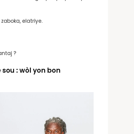
 zaboka, elatriye.
antaj ?
sou : wòl yon bon