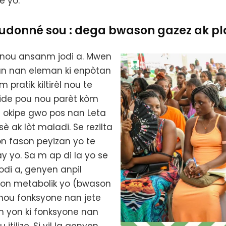
e yo.
udonné sou : dega bwason gazez ak pl
 nou ansanm jodi a. Mwen
un nan eleman ki enpòtan
ratik kiltirèl nou te
lide pou nou parèt kòm
 e okipe gwo pos nan Leta
 ak lòt maladi. Se rezilta
n fason peyizan yo te
y yo. Sa m ap di la yo se
odi a, genyen anpil
on metabolik yo (bwason
 nou fonksyone nan jete
n yon ki fonksyone nan