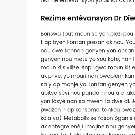
rezime entèvansyon yo ak lòt aktivit
Rezime entèvansyon Dr Die
Bonswa tout moun se yon plezi pou
t ap byen kontan prezan ak nou. Yo
nou dwe konnen genyen yon ansanm p
genyen nou mete yo sou kote, nan 
moun ki sivilize. Anpil gwo moun kit
ak prive, yo mouri nan pwoblèm kansè
sa y ap manje yo. Lontan genyen yo
abitye sèvi nou pandan nou ale laka
yon lòsyè nan sa mwen ta dwe di. J
pwazon n ap konsome, tankou pwaz
kola yo). Metabolis se fason òganis
ak entegre enèji. Imajine nou genye