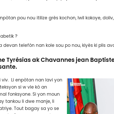
npòtan pou nou itilize grès kochon, lwil kokoye, doliv,
yabetik ?
wa devan telefòn nan kole sou po nou, kiyès ki plis av
 Tyrésias ak Chavannes jean Baptiste 
sante.
 viv. Li enpòtan nan lavi yon
eksyon si w vle kò an
 mal fonksyone. Si yon moun
ay tankou li dwe manje, li
latriye. Tout bagay sa yo se