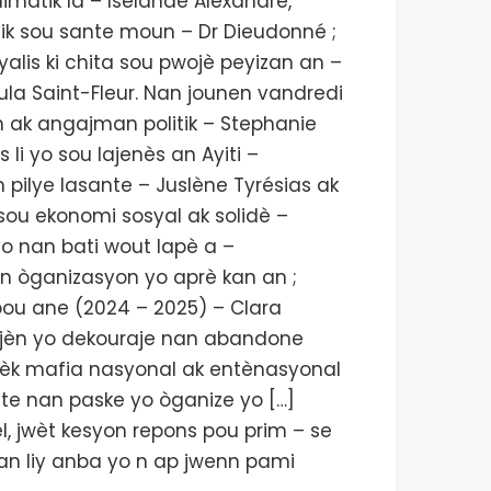
imatik la – Iselande Alexandre,
tik sou sante moun – Dr Dieudonné ;
alis ki chita sou pwojè peyizan an –
sula Saint-Fleur. Nan jounen vandredi
n ak angajman politik – Stephanie
i yo sou lajenès an Ayiti –
pilye lasante – Juslène Tyrésias ak
sou ekonomi sosyal ak solidè –
 yo nan bati wout lapè a –
n òganizasyon yo aprè kan an ;
 pou ane (2024 – 2025) – Clara
on jèn yo dekouraje nan abandone
avèk mafia nasyonal ak entènasyonal
iste nan paske yo òganize yo […]
l, jwèt kesyon repons pou prim – se
an liy anba yo n ap jwenn pami