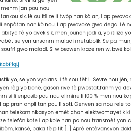
itilize. Si vil la genyen
se menm jan pou nou
kou sik, lè ou itilize li twòp nan kò an, l ap pwovok
 li enpòtan nan kò nou, l ap pwovoke gwo dega. Lè 
itye fè yo avèk sik, men jounen jodi a, yo itilize yon
yabèt se yon ansanm maladi metabolik. Se pa manje 
soufri gwo maladi. Si w bezwen kraze ren w, bwè kol
KabP1qLj
k yo, se yon vyolans li fè sou tèt li. Sevre nou jèn
 règ yo bonè, gason rive fè pwostat,fanm yo devlop
 si li enposib pou nou elimine li 100 % men nou ka
l ap pran anpil tan pou li soti. Genyen sa nou rele 
nan telekominikasyon emèt chan elektwomayetik ki pa 
tilize telefòn kote l ap kole nan po nou transmèt yo
ribòm, kansè, paka fè pitit […] Aprè entèvansyon d