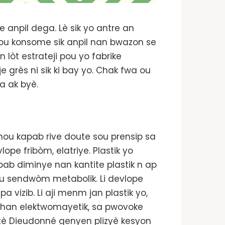
e anpil dega. Lè sik yo antre an
nou konsome sik anpil nan bwazon se
 lòt estrateji pou yo fabrike
grès ni sik ki bay yo. Chak fwa ou
a ak byè.
, nou kapab rive doute sou prensip sa
e fribòm, elatriye. Plastik yo
pab diminye nan kantite plastik n ap
tou sendwòm metabolik. Li devlope
vizib. Li aji menm jan plastik yo,
n chan elektwomayetik, sa pwovoke
oktè Dieudonné genyen plizyè kesyon