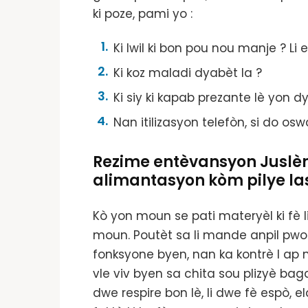
ki poze, pami yo :
Ki lwil ki bon pou nou manje ? Li e
Ki koz maladi dyabèt la ?
Ki siy ki kapab prezante lè yon d
Nan itilizasyon telefòn, si do os
Rezime entèvansyon Juslène
alimantasyon kòm pilye la
Kò yon moun se pati materyèl ki fè li
moun. Poutèt sa li mande anpil pwot
fonksyone byen, nan ka kontrè l ap
vle viv byen sa chita sou plizyè bag
dwe respire bon lè, li dwe fè espò, e