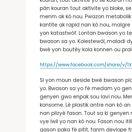
kouran, tout aktivite yo se kouran nou 
pàn kouran tout aktivite yo bloke, 
menm ak kò nou. Pwazon metabolik tan
kantite ak rapid nan kò nou, malgre
yon katastwòf. Lontan bwason yo te ab
bwason sa yo. Kolestewòl, maladi d
bwè yon boutèy kola konnen ou pral 
https://www.facebook.com/share/v/1X
Si yon moun deside bwè bwason plasti
yo. Bwason sa yo fè medam yo genyen
genyen gwo enpak sou lavi nou. Menm
konsome. Lè plastik antre nan kò an 
nan plizyè fason. Tout sa ki genyen 
vye lwil yo nan kò nou. Fason nou i
gason paka fè pitit, fanm devlope f