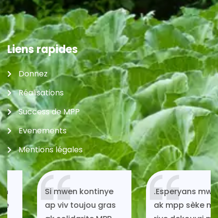
Liens rapides
Donnez
Réalisations
Success de MPP
Evenements
Mentions légales
Si mwen kontinye
.Esperyans mwen fè
ap viv toujou gras
ak mpp sèke mwen