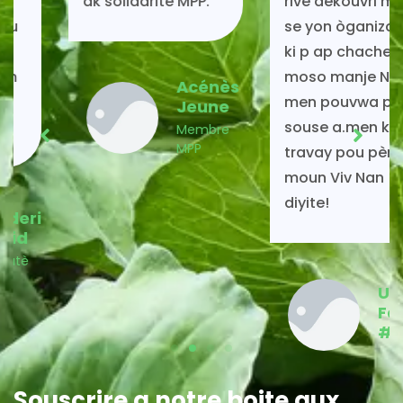
ak solidarite MPP.
rive dekouvri mpp
se yon òganizasyon
ki p ap chache ti
moso manje Nan
Acénès
men pouvwa peze
Jeune
souse a.men k ap
Membre
MPP
travay pou pèmèt
moun Viv Nan
diyite!
k
User
Faceboo
#1
Souscrire a notre boite aux