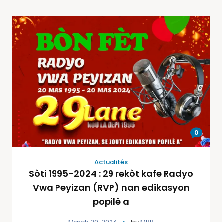
0
Actualités
Sòti 1995-2024 : 29 rekòt kafe Radyo
Vwa Peyizan (RVP) nan edikasyon
popilè a
March 20, 2024
by
MPP