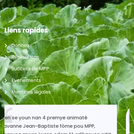
Liens rapides
Donnez
Réalisations
Success de MPP
Evenements
Mentions légales
Si mwen kontinye ap viv toujou gras ak
solidarite MPP.