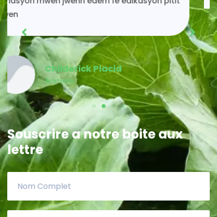
Acénès Jeune
Membre MPP
Souscrire a notre boite aux
lettre