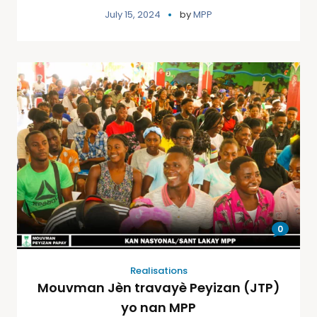
July 15, 2024
by
MPP
0
Realisations
Mouvman Jèn travayè Peyizan (JTP)
yo nan MPP