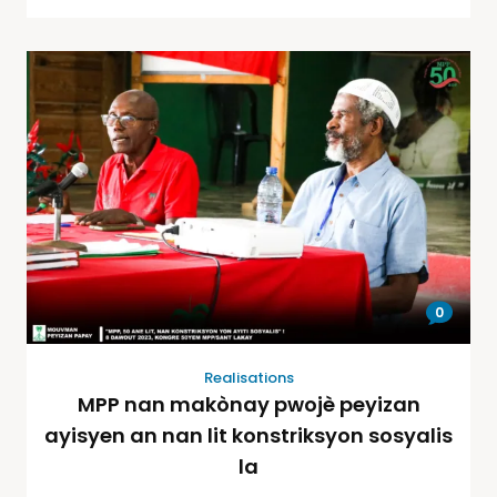
0
Realisations
MPP nan makònay pwojè peyizan
ayisyen an nan lit konstriksyon sosyalis
la