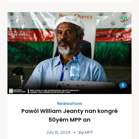
0
Realisations
Pawòl William Jeanty nan kongrè
50yèm MPP an
July 15, 2024
by
MPP