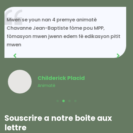
Si mwen kontinye ap viv toujou gras ak
solidarite MPP.
Acénès Jeune
Membre MPP
Souscrire a notre boite aux
lettre