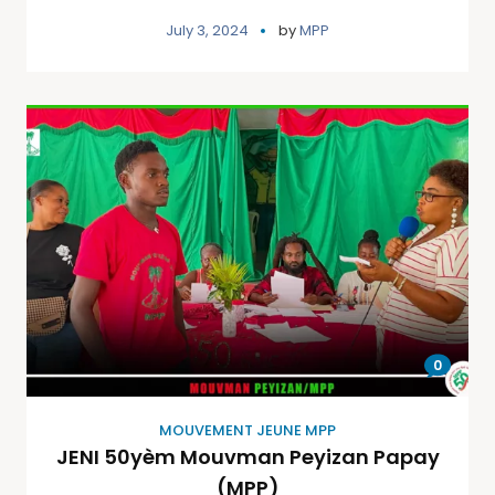
July 3, 2024
by
MPP
0
MOUVEMENT JEUNE MPP
JENI 50yèm Mouvman Peyizan Papay
(MPP)