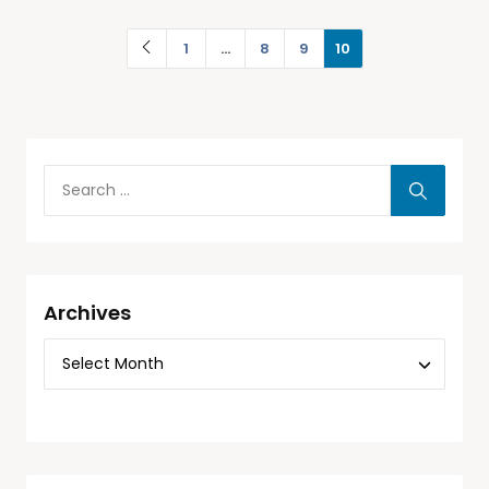
1
…
8
9
10
Archives