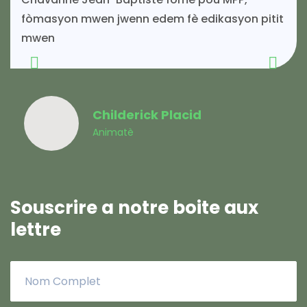
fòmasyon mwen jwenn edem fè edikasyon pitit
mwen
Childerick Placid
Animatè
Souscrire a notre boite aux
lettre