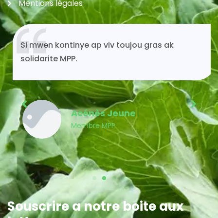
Mentions légales
Si mwen kontinye ap viv toujou gras ak
solidarite MPP.
Acénès Jeune
Membre MPP
Souscrire a notre boite aux