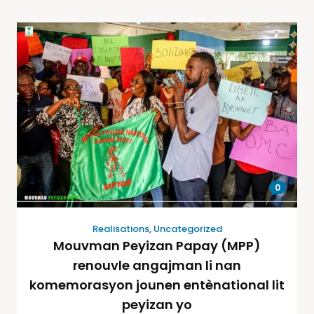
0
Realisations
,
Uncategorized
Mouvman Peyizan Papay (MPP)
renouvle angajman li nan
komemorasyon jounen entènational lit
peyizan yo