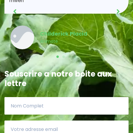
Acénès Jeune
Membre MPP
Souscrire a notre boite aux
lettre