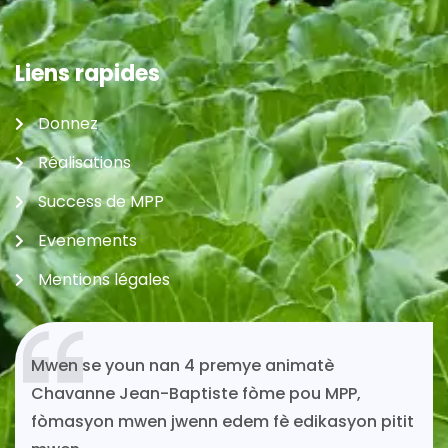
Liens rapides
Donnez
Réalisations
Success de MPP
Evenements
Mentions légales
Si mwen kontinye ap viv toujou gras ak
solidarite MPP.