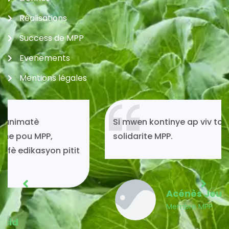
Réalisations
Success de MPP
Evenements
Mentions légales
Si mwen kontinye ap viv toujou gras ak
solidarite MPP.
Acénès Jeune
Membre MPP