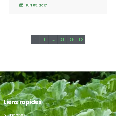
JUN 05, 2017
1
…
28
29
30
Liens rapides
Donnez