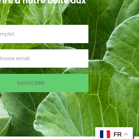
ire a notre boite aux
peryans mwen fè ak mpp sèke mwen rive
uvri mpp se yon òganizasyon ki p ap
che ti moso manje Nan men pouvwa peze
se a.men k ap travay pou pèmèt moun Viv
diyite!
SOUSCRIRE
User Facebook #1
FR