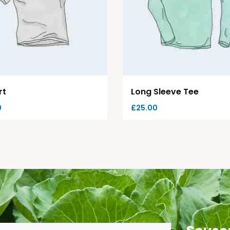
rt
Long Sleeve Tee
0
£
25.00