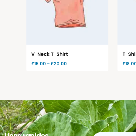
V-Neck T-Shirt
T-Shi
£
15.00
–
£
20.00
£
18.0
Liens rapides