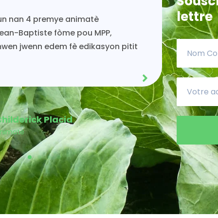
Souscr
lettre
inye ap viv toujou gras ak
.Es
PP.
deko
cha
sou
Nan 
Acénès Jeune
embre MPP