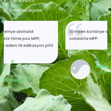
Evenements
Mentions légales
Si mwen kontinye ap viv toujou gras ak
solidarite MPP.
Acénès Jeune
Membre MPP