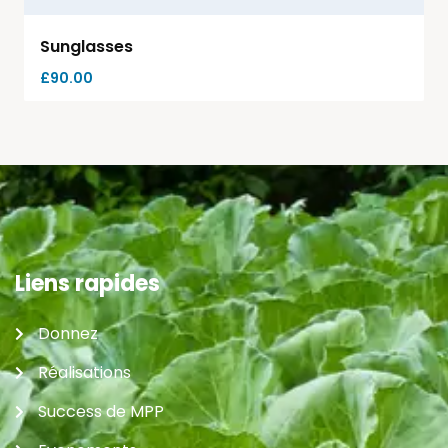
Sunglasses
£
90.00
Liens rapides
Donnez
Réalisations
Success de MPP