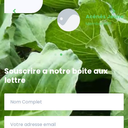
Acénès Jeune
Membre MPP
Souscrire a notre boite aux
lettre