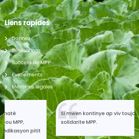
Liens rapides
Donnez
Réalisations
Success de MPP
Evenements
Mentions légales
Si mwen kontinye ap viv toujou gras ak
solidarite MPP.