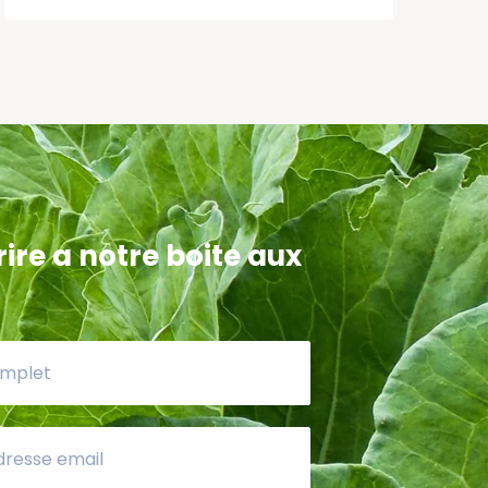
ire a notre boite aux
peryans mwen fè ak mpp sèke mwen rive
ouvri mpp se yon òganizasyon ki p ap
che ti moso manje Nan men pouvwa peze
se a.men k ap travay pou pèmèt moun Viv
 diyite!