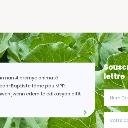
Souscr
lettre
tinye ap viv toujou gras ak
.Es
PP.
dek
cha
sou
Nan
Acénès Jeune
Membre MPP