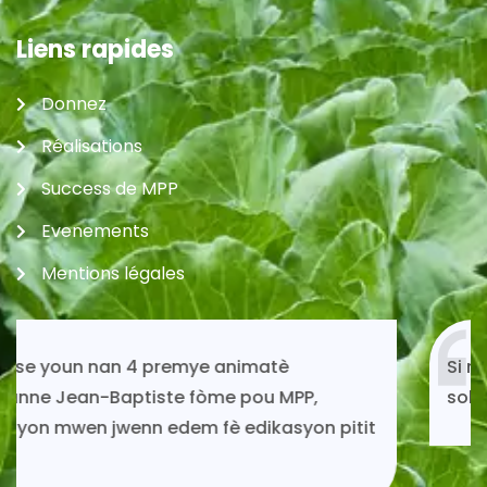
Liens rapides
Donnez
Réalisations
Success de MPP
Evenements
Mentions légales
Si mwen kontinye ap viv toujou gras ak
solidarite MPP.