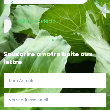
Acénès Jeune
Membre MPP
Souscrire a notre boite aux
lettre