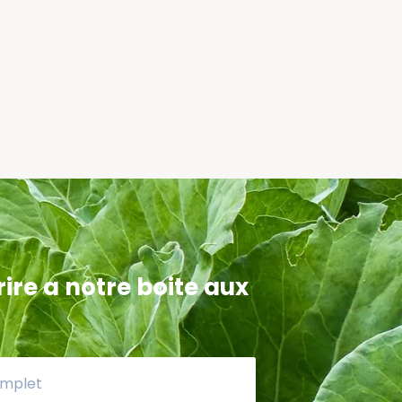
ire a notre boite aux
peryans mwen fè ak mpp sèke mwen rive
uvri mpp se yon òganizasyon ki p ap
che ti moso manje Nan men pouvwa peze
se a.men k ap travay pou pèmèt moun Viv