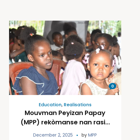
0
Education
,
Realisations
Mouvman Peyizan Papay
(MPP) rekòmanse nan rasin
nan pou yon lòt 50 ane
December 2, 2025
by
MPP