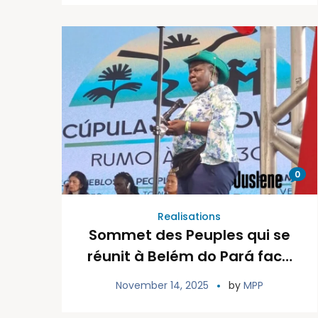
Lavi Peyizan (RLP)” nan
komin Ench ak Mibalè
0
Realisations
Sommet des Peuples qui se
réunit à Belém do Pará face
au COP30/ Brésil/ MPP/
November 14, 2025
by
MPP
Participant