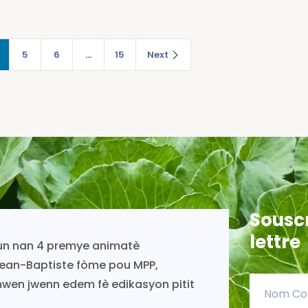
5
6
…
15
Next
Souscr
lettre
inye ap viv toujou gras ak
.Es
PP.
deko
cha
sou