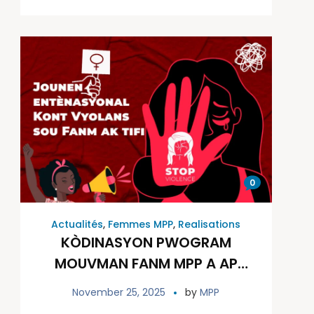
0
Actualités
,
Femmes MPP
,
Realisations
KÒDINASYON PWOGRAM
MOUVMAN FANM MPP A AP
LANSE SÈZ (16) JOUNEN
November 25, 2025
by
MPP
AKTIVIS NAN KAD VYOLANS K