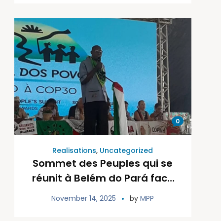
AP FÈT SOU FANM AK TIFI NAN
SANT LAKAY.
0
Realisations
,
Uncategorized
Sommet des Peuples qui se
réunit à Belém do Pará face
au COP30
November 14, 2025
by
MPP