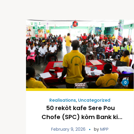
0
Realisations
,
Uncategorized
50 rekòt kafe Sere Pou
Chofe (SPC) kòm Bank ki
fòme pou Peyizan yo
February 9, 2026
by
MPP