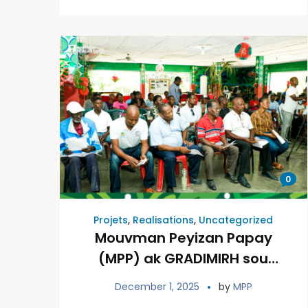
0
Projets
,
Realisations
,
Uncategorized
Mouvman Peyizan Papay
(MPP) ak GRADIMIRH sou
bilan 3 ane (2022-2025)
December 1, 2025
by
MPP
ekzekisyon pwojè “Ranfò