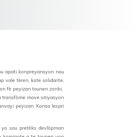
nou apati konpreyansyon nou
 vale tèren, kote solidarite,
yon fè peyizan tounen zonbi,
u transfòme move sitiyasyon
anvayi peyizan. Konsa lespri
an yo sou pretèks devlòpman
n kominote a te tounen yon