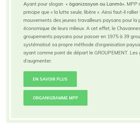
A
yant pour slogan «
òganizasyon ou Lanmò
», MPP 
principe que « la lutte seule, libère ». Ainsi faut-il rall
mouvements des jeunes travailleurs paysans pour la p
économique de leurs milieux. A cet effet, le Chavann
groupements paysans pour passer en 1975 à 39 gro
systématisé sa propre méthode d’organisation paysa
ayant comme point de départ le GROUPEMENT. Les 
d’augmenter.
EN SAVOIR PLUS
ORGANIGRAMME MPP