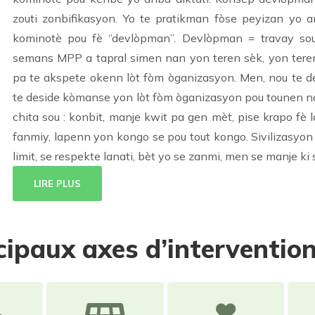
zouti zonbifikasyon. Yo te pratikman fòse peyizan yo 
kominotè pou fè ‘’devlòpman’’. Devlòpman = travay s
semans MPP a tapral simen nan yon teren sèk, yon teren 
pa te akspete okenn lòt fòm òganizasyon. Men, nou te de
te deside kòmanse yon lòt fòm òganizasyon pou tounen na
chita sou : konbit, manje kwit pa gen mèt, pise krapo fè
fanmiy, lapenn yon kongo se pou tout kongo. Sivilizasyon 
limit, se respekte lanati, bèt yo se zanmi, men se manje ki 
LIRE PLUS
cipaux axes d’interventio