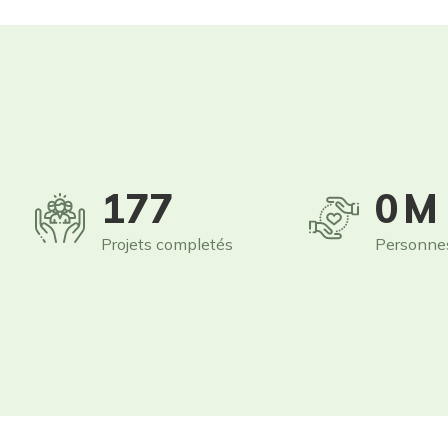
250
1
M
Projets completés
Personne