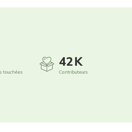
60
K
s touchées
Contributeurs