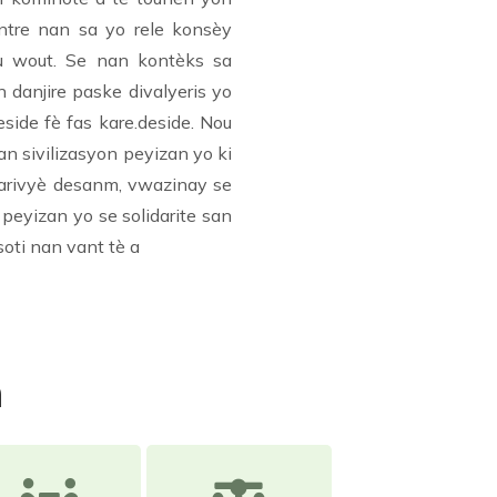
antre nan sa yo rele konsèy
ou wout. Se nan kontèks sa
danjire paske divalyeris yo
side fè fas kare.deside. Nou
n sivilizasyon peyizan yo ki
 larivyè desanm, vwazinay se
peyizan yo se solidarite san
soti nan vant tè a
n