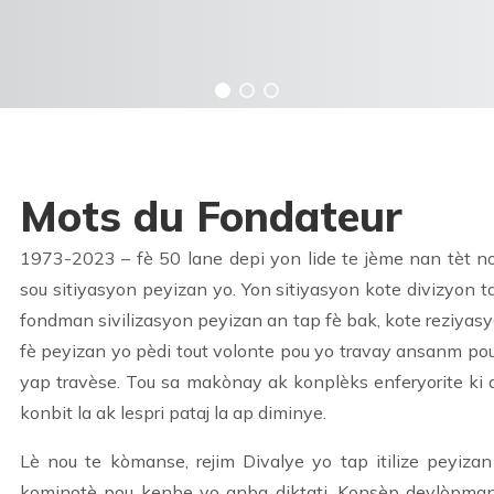
Mots du Fondateur
1973-2023 – fè 50 lane depi yon lide te jème nan tèt 
sou sitiyasyon peyizan yo. Yon sitiyasyon kote divizyon tap
fondman sivilizasyon peyizan an tap fè bak, kote reziyas
fè peyizan yo pèdi tout volonte pou yo travay ansanm po
yap travèse. Tou sa makònay ak konplèks enferyorite ki 
konbit la ak lespri pataj la ap diminye.
Lè nou te kòmanse, rejim Divalye yo tap itilize peyiz
kominotè pou kenbe yo anba diktati. Konsèp devlòpma