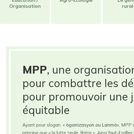
Education /
Agro-Ecologie
Le gén
Organisation
rural
MPP
, une organisatio
pour combattre les dé
pour promouvoir une j
équitable
A
yant pour slogan «
òganizasyon ou Lanmò
», MPP 
principe que « la lutte seule, libère ». Ainsi faut-il rall