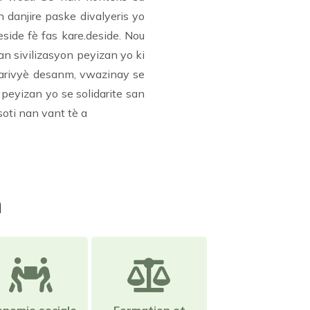
danjire paske divalyeris yo
side fè fas kare.deside. Nou
n sivilizasyon peyizan yo ki
 larivyè desanm, vwazinay se
peyizan yo se solidarite san
soti nan vant tè a
n