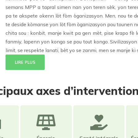
semans MPP a tapral simen nan yon teren sèk, yon teren 
pa te akspete okenn lòt fòm òganizasyon. Men, nou te de
te deside kòmanse yon lòt fòm òganizasyon pou tounen na
chita sou : konbit, manje kwit pa gen mèt, pise krapo fè
fanmiy, lapenn yon kongo se pou tout kongo. Sivilizasyon 
limit, se respekte lanati, bèt yo se zanmi, men se manje ki 
LIRE PLUS
cipaux axes d’interventio