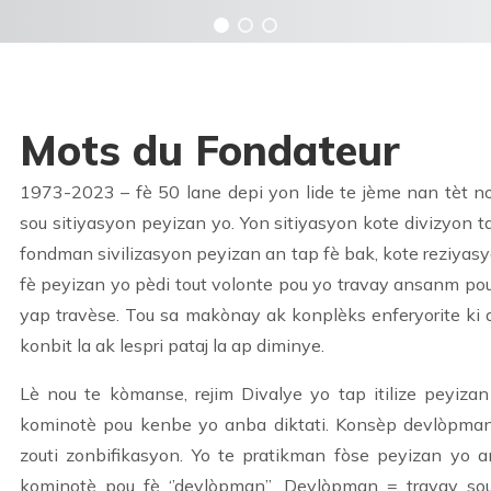
Mots du Fondateur
1973-2023 – fè 50 lane depi yon lide te jème nan tèt 
sou sitiyasyon peyizan yo. Yon sitiyasyon kote divizyon tap
fondman sivilizasyon peyizan an tap fè bak, kote reziyas
fè peyizan yo pèdi tout volonte pou yo travay ansanm po
yap travèse. Tou sa makònay ak konplèks enferyorite ki 
konbit la ak lespri pataj la ap diminye.
Lè nou te kòmanse, rejim Divalye yo tap itilize peyiz
kominotè pou kenbe yo anba diktati. Konsèp devlòpma
zouti zonbifikasyon. Yo te pratikman fòse peyizan yo 
kominotè pou fè ‘’devlòpman’’. Devlòpman = travay s