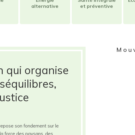
ie
Énergie
Santé intégrale
Éc
alternative
et préventive
Mou
n qui organise
séquilibres,
ustice
repose son fondement sur le
ier la force des paysans, des