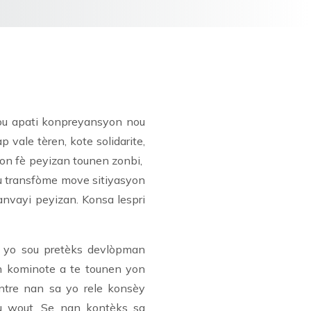
nou apati konpreyansyon nou
 vale tèren, kote solidarite,
yon fè peyizan tounen zonbi,
u transfòme move sitiyasyon
anvayi peyizan. Konsa lespri
an yo sou pretèks devlòpman
n kominote a te tounen yon
antre nan sa yo rele konsèy
ou wout. Se nan kontèks sa