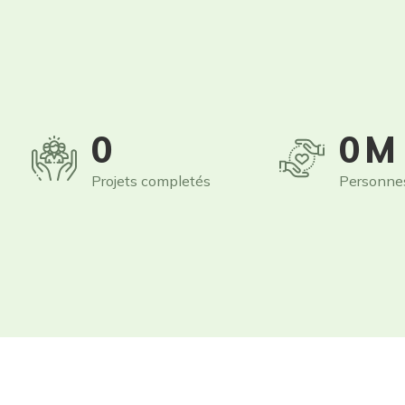
0
0
M
Projets completés
Personne