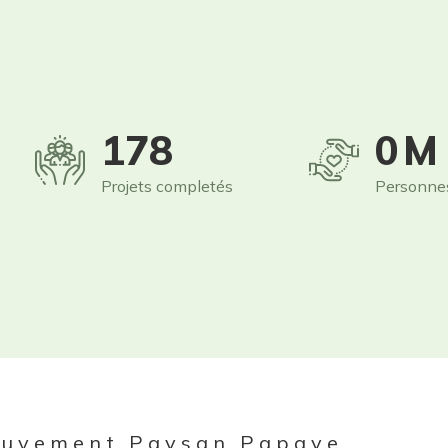
249
1
M
Projets completés
Personne
uvement Paysan Papaye