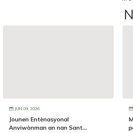
JUN 09, 2026
Jounen Entènasyonal
M
Anviwònman an nan Sant
p