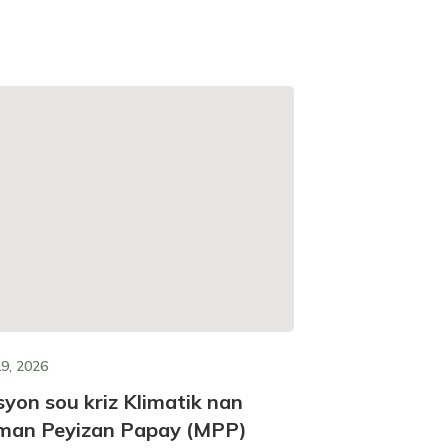
9, 2026
MAY 19, 202
yon sou kriz Klimatik nan
Pratik so
an Peyizan Papay (MPP)
Libète (G