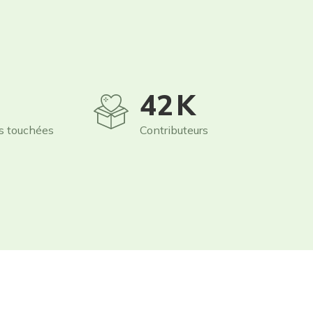
59
K
s touchées
Contributeurs