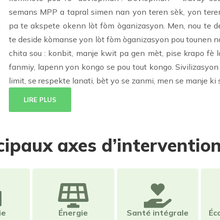
semans MPP a tapral simen nan yon teren sèk, yon teren 
pa te akspete okenn lòt fòm òganizasyon. Men, nou te de
te deside kòmanse yon lòt fòm òganizasyon pou tounen na
chita sou : konbit, manje kwit pa gen mèt, pise krapo fè
fanmiy, lapenn yon kongo se pou tout kongo. Sivilizasyon 
limit, se respekte lanati, bèt yo se zanmi, men se manje ki 
LIRE PLUS
cipaux axes d’interventio
ie
Énergie
Santé intégrale
Éc