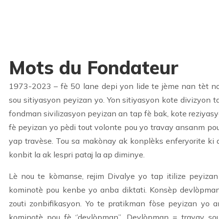
Mots du Fondateur
1973-2023 – fè 50 lane depi yon lide te jème nan tèt 
sou sitiyasyon peyizan yo. Yon sitiyasyon kote divizyon tap
fondman sivilizasyon peyizan an tap fè bak, kote reziyas
fè peyizan yo pèdi tout volonte pou yo travay ansanm po
yap travèse. Tou sa makònay ak konplèks enferyorite ki 
konbit la ak lespri pataj la ap diminye.
Lè nou te kòmanse, rejim Divalye yo tap itilize peyiz
kominotè pou kenbe yo anba diktati. Konsèp devlòpma
zouti zonbifikasyon. Yo te pratikman fòse peyizan yo 
kominotè pou fè ‘’devlòpman’’. Devlòpman = travay s