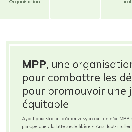
Organisation
rural
MPP
, une organisatio
pour combattre les dé
pour promouvoir une j
équitable
A
yant pour slogan «
òganizasyon ou Lanmò
», MPP 
principe que « la lutte seule, libère ». Ainsi faut-il rall