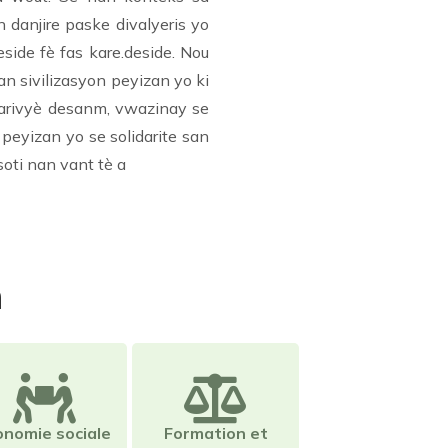
danjire paske divalyeris yo
side fè fas kare.deside. Nou
n sivilizasyon peyizan yo ki
 larivyè desanm, vwazinay se
peyizan yo se solidarite san
soti nan vant tè a
n
onomie sociale
Formation et