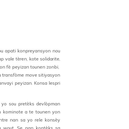
nou apati konpreyansyon nou
 vale tèren, kote solidarite,
yon fè peyizan tounen zonbi,
u transfòme move sitiyasyon
anvayi peyizan. Konsa lespri
an yo sou pretèks devlòpman
n kominote a te tounen yon
antre nan sa yo rele konsèy
ou wout. Se nan kontèks sa