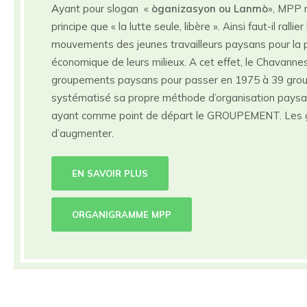
A
yant pour slogan «
òganizasyon ou Lanmò
», MPP 
principe que « la lutte seule, libère ». Ainsi faut-il rall
mouvements des jeunes travailleurs paysans pour la p
économique de leurs milieux. A cet effet, le Chavann
groupements paysans pour passer en 1975 à 39 gro
systématisé sa propre méthode d’organisation paysa
ayant comme point de départ le GROUPEMENT. Les 
d’augmenter.
EN SAVOIR PLUS
ORGANIGRAMME MPP