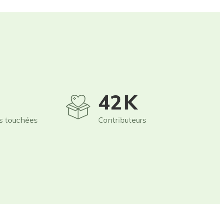
60
K
s touchées
Contributeurs