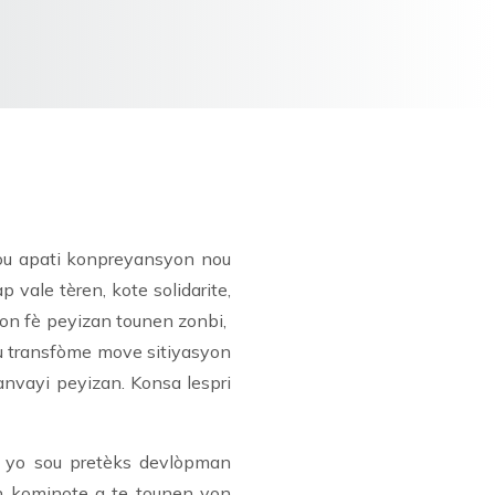
nou apati konpreyansyon nou
 vale tèren, kote solidarite,
yon fè peyizan tounen zonbi,
u transfòme move sitiyasyon
anvayi peyizan. Konsa lespri
an yo sou pretèks devlòpman
n kominote a te tounen yon