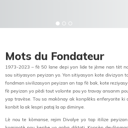
Mots du Fondateur
1973-2023 – fè 50 lane depi yon lide te jème nan tèt 
sou sitiyasyon peyizan yo. Yon sitiyasyon kote divizyon tap
fondman sivilizasyon peyizan an tap fè bak, kote reziyas
fè peyizan yo pèdi tout volonte pou yo travay ansanm po
yap travèse. Tou sa makònay ak konplèks enferyorite ki 
konbit la ak lespri pataj la ap diminye.
Lè nou te kòmanse, rejim Divalye yo tap itilize peyiz
kominotè pou kenbe yo anba diktati. Konsèp devlòpma