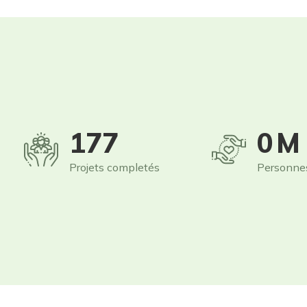
250
1
M
Projets completés
Personne