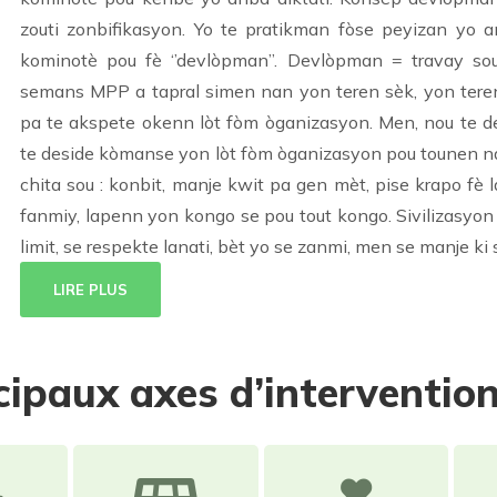
zouti zonbifikasyon. Yo te pratikman fòse peyizan yo 
kominotè pou fè ‘’devlòpman’’. Devlòpman = travay s
semans MPP a tapral simen nan yon teren sèk, yon teren 
pa te akspete okenn lòt fòm òganizasyon. Men, nou te de
te deside kòmanse yon lòt fòm òganizasyon pou tounen na
chita sou : konbit, manje kwit pa gen mèt, pise krapo fè
fanmiy, lapenn yon kongo se pou tout kongo. Sivilizasyon 
limit, se respekte lanati, bèt yo se zanmi, men se manje ki 
LIRE PLUS
cipaux axes d’interventio