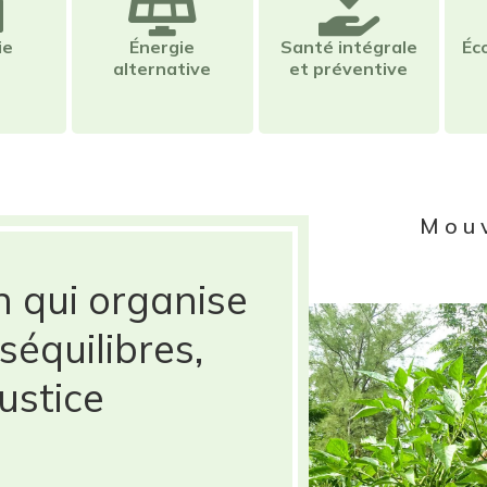
ie
Énergie
Santé intégrale
Éc
alternative
et préventive
Mou
n qui organise
séquilibres,
ustice