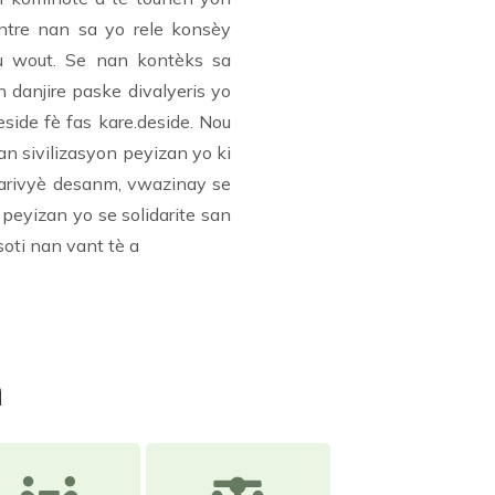
antre nan sa yo rele konsèy
ou wout. Se nan kontèks sa
danjire paske divalyeris yo
side fè fas kare.deside. Nou
n sivilizasyon peyizan yo ki
 larivyè desanm, vwazinay se
peyizan yo se solidarite san
soti nan vant tè a
n