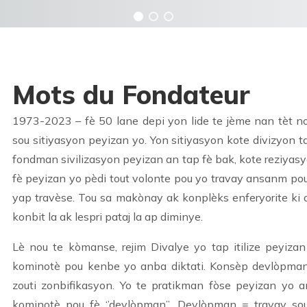
Mots du Fondateur
1973-2023 – fè 50 lane depi yon lide te jème nan tèt 
sou sitiyasyon peyizan yo. Yon sitiyasyon kote divizyon tap
fondman sivilizasyon peyizan an tap fè bak, kote reziyas
fè peyizan yo pèdi tout volonte pou yo travay ansanm po
yap travèse. Tou sa makònay ak konplèks enferyorite ki 
konbit la ak lespri pataj la ap diminye.
Lè nou te kòmanse, rejim Divalye yo tap itilize peyiz
kominotè pou kenbe yo anba diktati. Konsèp devlòpma
zouti zonbifikasyon. Yo te pratikman fòse peyizan yo 
kominotè pou fè ‘’devlòpman’’. Devlòpman = travay s