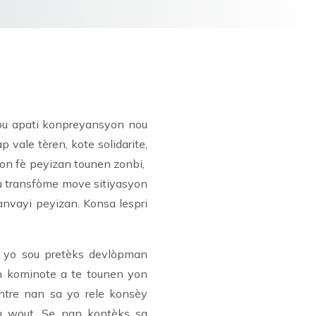
nou apati konpreyansyon nou
 vale tèren, kote solidarite,
yon fè peyizan tounen zonbi,
u transfòme move sitiyasyon
anvayi peyizan. Konsa lespri
an yo sou pretèks devlòpman
n kominote a te tounen yon
antre nan sa yo rele konsèy
ou wout. Se nan kontèks sa