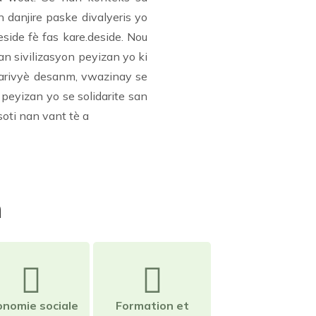
danjire paske divalyeris yo
side fè fas kare.deside. Nou
n sivilizasyon peyizan yo ki
 larivyè desanm, vwazinay se
peyizan yo se solidarite san
soti nan vant tè a
n
onomie sociale
Formation et