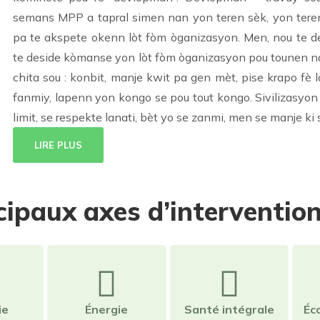
semans MPP a tapral simen nan yon teren sèk, yon teren 
pa te akspete okenn lòt fòm òganizasyon. Men, nou te de
te deside kòmanse yon lòt fòm òganizasyon pou tounen na
chita sou : konbit, manje kwit pa gen mèt, pise krapo fè
fanmiy, lapenn yon kongo se pou tout kongo. Sivilizasyon 
limit, se respekte lanati, bèt yo se zanmi, men se manje ki 
LIRE PLUS
cipaux axes d’interventio
ie
Énergie
Santé intégrale
Éc