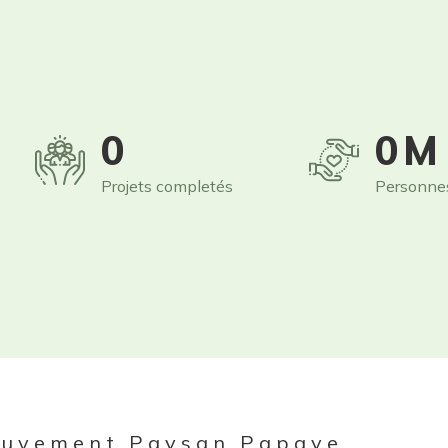
0
0
M
Projets completés
Personne
uvement Paysan Papaye