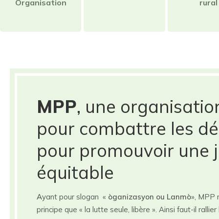
Organisation
rural
MPP
, une organisatio
pour combattre les dé
pour promouvoir une j
équitable
A
yant pour slogan «
òganizasyon ou Lanmò
», MPP 
principe que « la lutte seule, libère ». Ainsi faut-il rall